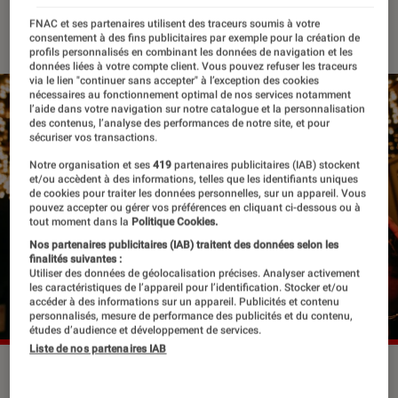
04 janvier 2023
・
Par
Lisa Muratore
FNAC et ses partenaires utilisent des traceurs soumis à votre
consentement à des fins publicitaires par exemple pour la création de
profils personnalisés en combinant les données de navigation et les
données liées à votre compte client. Vous pouvez refuser les traceurs
via le lien "continuer sans accepter" à l’exception des cookies
nécessaires au fonctionnement optimal de nos services notamment
l’aide dans votre navigation sur notre catalogue et la personnalisation
des contenus, l’analyse des performances de notre site, et pour
sécuriser vos transactions.
Notre organisation et ses
419
partenaires publicitaires (IAB) stockent
et/ou accèdent à des informations, telles que les identifiants uniques
de cookies pour traiter les données personnelles, sur un appareil. Vous
pouvez accepter ou gérer vos préférences en cliquant ci-dessous ou à
tout moment dans la
Politique Cookies.
Nos partenaires publicitaires (IAB) traitent des données selon les
finalités suivantes :
Utiliser des données de géolocalisation précises. Analyser activement
les caractéristiques de l’appareil pour l’identification. Stocker et/ou
accéder à des informations sur un appareil. Publicités et contenu
personnalisés, mesure de performance des publicités et du contenu,
études d’audience et développement de services.
Liste de nos partenaires IAB
Blinding Lights de The Weeknd devient la chanson la plus
écoutée sur Spotify. © Somesuch