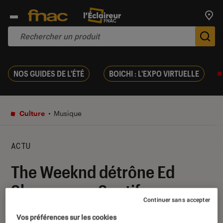
Trouv
De
NOS GUIDES DE L'ÉTÉ
BOICHI : L'EXPO VIRTUELLE
Culture
Musique
ACTU
The Weeknd détrône Ed
Sheeran sur Spotify avec
Continuer sans accepter
Blinding Lights
Vos préférences sur les cookies