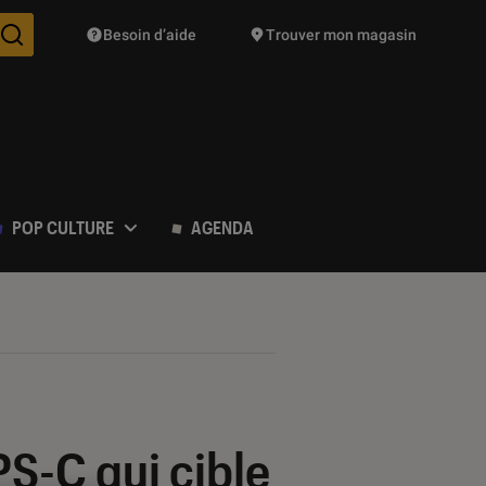
Besoin d’aide
Trouver mon magasin
Des suggestions de produits vont vous être proposées pendant vo
POP CULTURE
AGENDA
PS-C qui cible