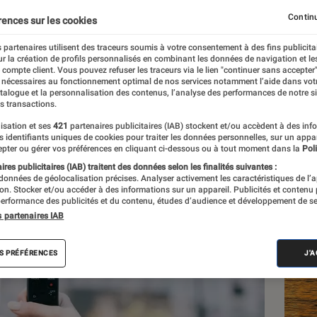
Continu
rences sur les cookies
 partenaires utilisent des traceurs soumis à votre consentement à des fins publicita
r la création de profils personnalisés en combinant les données de navigation et l
e compte client. Vous pouvez refuser les traceurs via le lien "continuer sans accepter"
 nécessaires au fonctionnement optimal de nos services notamment l’aide dans vot
atalogue et la personnalisation des contenus, l’analyse des performances de notre si
s transactions.
isation et ses
421
partenaires publicitaires (IAB) stockent et/ou accèdent à des inf
Les
es identifiants uniques de cookies pour traiter les données personnelles, sur un appa
pter ou gérer vos préférences en cliquant ci-dessous ou à tout moment dans la
Poli
res publicitaires (IAB) traitent des données selon les finalités suivantes :
 données de géolocalisation précises. Analyser activement les caractéristiques de l’
tion. Stocker et/ou accéder à des informations sur un appareil. Publicités et contenu
erformance des publicités et du contenu, études d’audience et développement de se
s partenaires IAB
S PRÉFÉRENCES
J'