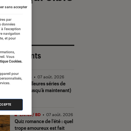
er sans accepter
ires par
es données
 à l’exception
re navigation
te, et pour
ormations,
 plus récents
reil. Vous
tique Cookies.
appareil pour
Séries
•
07 août. 2026
 personnalisés,
Les meilleures séries de
rvices.
2026 (jusqu’à maintenant)
ACCEPTE
Livres / BD
•
07 août. 2026
Quiz romance de l’été : quel
trope amoureux est fait