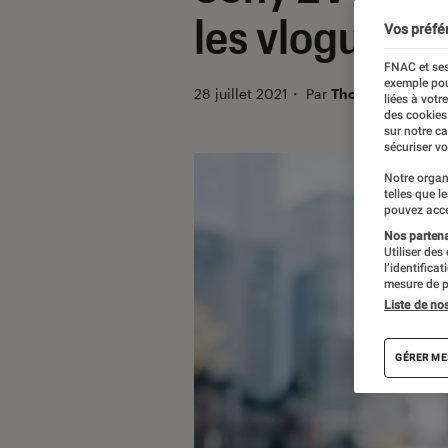
les vlogueurs
Vos préfé
FNAC et ses
exemple pou
28 juillet 2021
・
Par
Thomas Estimbre
liées à votr
des cookies
sur notre c
sécuriser vo
Notre organ
telles que l
pouvez acce
Nos partenai
Utiliser des
l’identifica
mesure de p
Liste de no
GÉRER ME