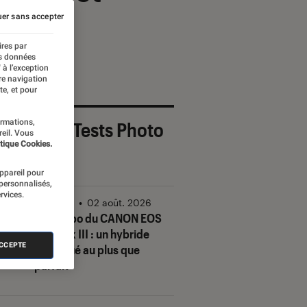
er sans accepter
ires par
es données
 à l’exception
re navigation
te, et pour
ormations,
 derniers Tests Photo
reil. Vous
tique Cookies.
OUT
appareil pour
 personnalisés,
rvices.
Photo
•
02 août. 2026
Test Labo du CANON EOS
R6 Mark III : un hybride
ACCEPTE
conjugué au plus que
parfait