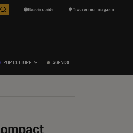
Besoin d’aide
Trouver mon magasin
Des suggestions de produits vont vous être proposées pendant vo
POP CULTURE
AGENDA
 compact