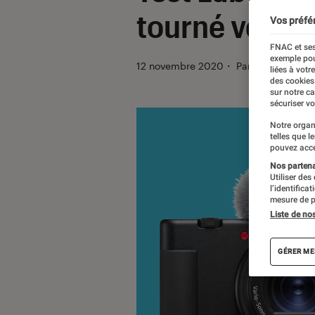
tourné vers la
Vos préfé
FNAC et ses
exemple pou
12 novembre 2020
・
Par
Labo Fnac, 
liées à votr
des cookies
sur notre c
sécuriser vo
Notre organ
telles que l
pouvez acce
Nos partenai
Utiliser des
l’identifica
mesure de p
Liste de no
GÉRER ME