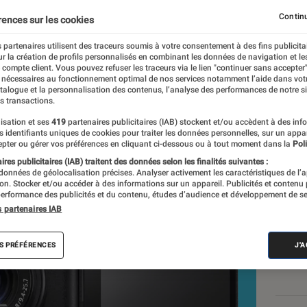
 vidéo ?
Continu
rences sur les cookies
 partenaires utilisent des traceurs soumis à votre consentement à des fins publicita
r la création de profils personnalisés en combinant les données de navigation et l
Laure Renouard
e compte client. Vous pouvez refuser les traceurs via le lien "continuer sans accepter"
 nécessaires au fonctionnement optimal de nos services notamment l’aide dans vot
atalogue et la personnalisation des contenus, l’analyse des performances de notre si
s transactions.
isation et ses
419
partenaires publicitaires (IAB) stockent et/ou accèdent à des inf
Nos
es identifiants uniques de cookies pour traiter les données personnelles, sur un appa
pter ou gérer vos préférences en cliquant ci-dessous ou à tout moment dans la
Poli
VOIR T
res publicitaires (IAB) traitent des données selon les finalités suivantes :
 données de géolocalisation précises. Analyser activement les caractéristiques de l’
tion. Stocker et/ou accéder à des informations sur un appareil. Publicités et contenu
erformance des publicités et du contenu, études d’audience et développement de se
s partenaires IAB
S PRÉFÉRENCES
J'