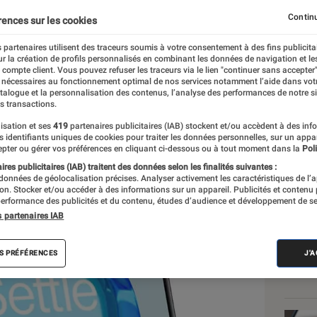
tactiles
Continu
rences sur les cookies
 partenaires utilisent des traceurs soumis à votre consentement à des fins publicita
r la création de profils personnalisés en combinant les données de navigation et l
e
e compte client. Vous pouvez refuser les traceurs via le lien "continuer sans accepter"
 nécessaires au fonctionnement optimal de nos services notamment l’aide dans vot
atalogue et la personnalisation des contenus, l’analyse des performances de notre si
s transactions.
isation et ses
419
partenaires publicitaires (IAB) stockent et/ou accèdent à des inf
Les
es identifiants uniques de cookies pour traiter les données personnelles, sur un appa
pter ou gérer vos préférences en cliquant ci-dessous ou à tout moment dans la
Poli
res publicitaires (IAB) traitent des données selon les finalités suivantes :
 données de géolocalisation précises. Analyser activement les caractéristiques de l’
tion. Stocker et/ou accéder à des informations sur un appareil. Publicités et contenu
erformance des publicités et du contenu, études d’audience et développement de se
s partenaires IAB
S PRÉFÉRENCES
J'