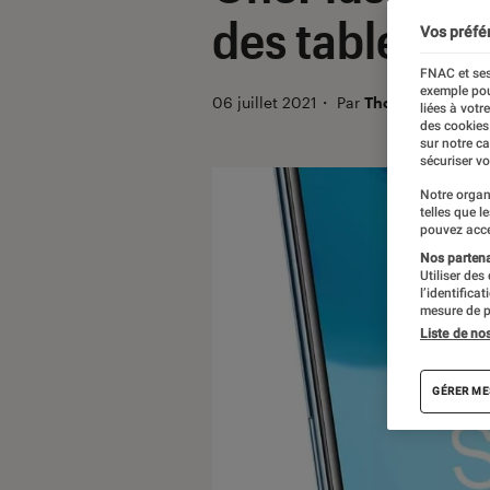
des tablettes 
Vos préfé
FNAC et ses
exemple pou
06 juillet 2021
・
Par
Thomas Estimbr
liées à votr
des cookies
sur notre c
sécuriser vo
Notre organ
telles que l
pouvez acce
Nos partenai
Utiliser des
l’identifica
mesure de p
Liste de no
GÉRER ME