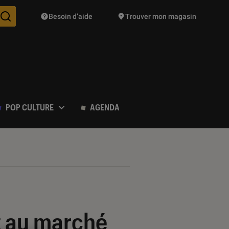
Besoin d’aide
Trouver mon magasin
Des suggestions de produits vont vous être proposées pendant vo
POP CULTURE
AGENDA
t au marché