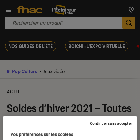
Trouv
De
NOS GUIDES DE L'ÉTÉ
BOICHI : L'EXPO VIRTUELLE
Pop Culture
Jeux vidéo
ACTU
Soldes d’hiver 2021 – Toutes
les meilleures offres high-
Continuer sans accepter
tech (PC, TV, smartphones,
Vos préférences sur les cookies