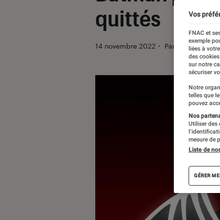
quittés
Vos préfé
FNAC et ses
exemple pou
14 novembre 2022
・
Par
Vincent Oms
liées à votr
des cookies
sur notre c
sécuriser vo
Notre organ
telles que l
pouvez acce
Nos partenai
Utiliser des
l’identifica
mesure de p
Liste de no
GÉRER ME