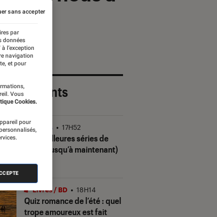
er sans accepter
ires par
es données
 à l’exception
re navigation
te, et pour
ormations,
 plus récents
reil. Vous
tique Cookies.
appareil pour
Séries
•
17H52
 personnalisés,
Les meilleures séries de
rvices.
2026 (jusqu’à maintenant)
ACCEPTE
Livres / BD
•
18H14
Quiz romance de l’été : quel
trope amoureux est fait