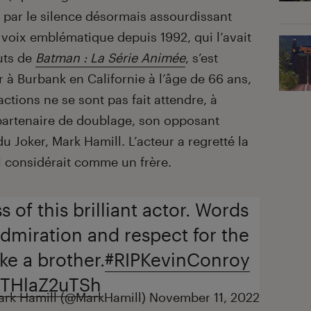
 par le silence désormais assourdissant
voix emblématique depuis 1992, qui l’avait
uts de
Batman : La Série Animée
, s’est
 à Burbank en Californie à l’âge de 66 ans,
actions ne se sont pas fait attendre, à
artenaire de doublage, son opposant
u Joker, Mark Hamill. L’acteur a regretté la
’il considérait comme un frère.
 of this brilliant actor. Words
dmiration and respect for the
ke a brother.
#RIPKevinConroy
m/THlaZ2uTSh
rk Hamill (@MarkHamill)
November 11, 2022