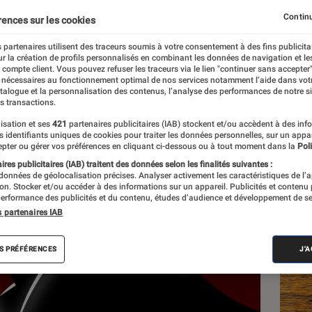
Continu
rences sur les cookies
 partenaires utilisent des traceurs soumis à votre consentement à des fins publicita
r la création de profils personnalisés en combinant les données de navigation et l
e compte client. Vous pouvez refuser les traceurs via le lien "continuer sans accepter"
 nécessaires au fonctionnement optimal de nos services notamment l’aide dans vot
atalogue et la personnalisation des contenus, l’analyse des performances de notre si
s transactions.
isation et ses
421
partenaires publicitaires (IAB) stockent et/ou accèdent à des inf
Les
es identifiants uniques de cookies pour traiter les données personnelles, sur un appa
pter ou gérer vos préférences en cliquant ci-dessous ou à tout moment dans la
Poli
res publicitaires (IAB) traitent des données selon les finalités suivantes :
 données de géolocalisation précises. Analyser activement les caractéristiques de l’
tion. Stocker et/ou accéder à des informations sur un appareil. Publicités et contenu
erformance des publicités et du contenu, études d’audience et développement de se
s partenaires IAB
S PRÉFÉRENCES
J'