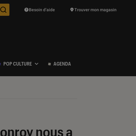
Besoin d’aide
Trouver mon magasin
Des suggestions de produits vont vous être proposées pendant vo
POP CULTURE
AGENDA
Conroy nous a