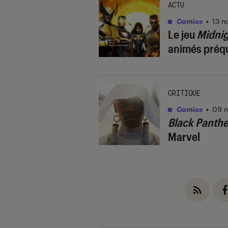
ACTU
Comics
•
13 n
Le jeu
Midnig
animés préq
CRITIQUE
Comics
•
09 n
Black Panthe
Marvel