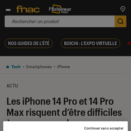
Trouv
De
NOS GUIDES DE L'ÉTÉ
BOICHI : L'EXPO VIRTUELLE
Tech
Smartphones
iPhone
ACTU
Les iPhone 14 Pro et 14 Pro
Max risquent d’être difficiles
à se procurer : les
Continuer sans accepter