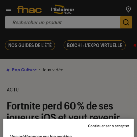
Trouv
De
NOS GUIDES DE L'ÉTÉ
BOICHI : L'EXPO VIRTUELLE
Pop Culture
Jeux vidéo
ACTU
Fortnite perd 60 % de ses
joueurs iOS et veut revenir
sur l’App Store
Continuer sans accepter
Vos préférences sur les cookies