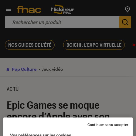
Trouv
De
NOS GUIDES DE L'ÉTÉ
BOICHI : L'EXPO VIRTUELLE
Pop Culture
Jeux vidéo
ACTU
Epic Games se moque
encore d’Apple avec son
tournoi #FreeFornite
Continuer sans accepter
Vos préférences sur les cookies