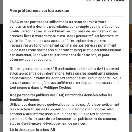
Continuer sans accepter
28 octobre 2022
・
Par
Benjamin Logerot
Vos préférences sur les cookies
FNAC et ses partenaires utilisent des traceurs soumis à votre
consentement à des fins publicitaires par exemple pour la création de
profils personnalisés en combinant les données de navigation et les
données liées à votre compte client. Vous pouvez refuser les traceurs
via le lien "continuer sans accepter" à l’exception des cookies
nécessaires au fonctionnement optimal de nos services notamment
l’aide dans votre navigation sur notre catalogue et la personnalisation
des contenus, l’analyse des performances de notre site, et pour
sécuriser vos transactions.
Notre organisation et ses
419
partenaires publicitaires (IAB) stockent
et/ou accèdent à des informations, telles que les identifiants uniques
de cookies pour traiter les données personnelles, sur un appareil. Vous
pouvez accepter ou gérer vos préférences en cliquant ci-dessous ou à
tout moment dans la
Politique Cookies.
Nos partenaires publicitaires (IAB) traitent des données selon les
finalités suivantes :
Utiliser des données de géolocalisation précises. Analyser activement
les caractéristiques de l’appareil pour l’identification. Stocker et/ou
accéder à des informations sur un appareil. Publicités et contenu
personnalisés, mesure de performance des publicités et du contenu,
Malgré une stratégie autour du métaverse qui peine à
études d’audience et développement de services.
prendre, les consommateurs attendent beaucoup le
Liste de nos partenaires IAB