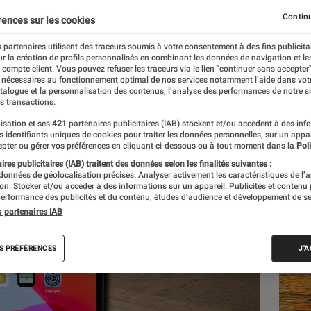
Continu
rences sur les cookies
 partenaires utilisent des traceurs soumis à votre consentement à des fins publicita
r la création de profils personnalisés en combinant les données de navigation et l
mbre
e compte client. Vous pouvez refuser les traceurs via le lien "continuer sans accepter"
 nécessaires au fonctionnement optimal de nos services notamment l’aide dans vot
atalogue et la personnalisation des contenus, l’analyse des performances de notre si
s transactions.
isation et ses
421
partenaires publicitaires (IAB) stockent et/ou accèdent à des inf
Les
es identifiants uniques de cookies pour traiter les données personnelles, sur un appa
pter ou gérer vos préférences en cliquant ci-dessous ou à tout moment dans la
Poli
res publicitaires (IAB) traitent des données selon les finalités suivantes :
 données de géolocalisation précises. Analyser activement les caractéristiques de l’
tion. Stocker et/ou accéder à des informations sur un appareil. Publicités et contenu
erformance des publicités et du contenu, études d’audience et développement de se
s partenaires IAB
S PRÉFÉRENCES
J'