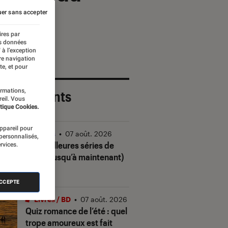
er sans accepter
ires par
es données
 à l’exception
re navigation
te, et pour
ormations,
 plus récents
reil. Vous
tique Cookies.
appareil pour
Séries
•
07 août. 2026
 personnalisés,
Les meilleures séries de
rvices.
2026 (jusqu’à maintenant)
ACCEPTE
Livres / BD
•
07 août. 2026
Quiz romance de l’été : quel
trope amoureux est fait