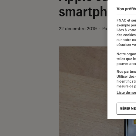
smartphone
Vos préfé
FNAC et ses
exemple pou
22 décembre 2019
・
Par
Thomas Esti
liées à votr
des cookies
sur notre c
sécuriser vo
Notre organ
telles que l
pouvez acce
Nos partenai
Utiliser des
l’identifica
mesure de p
Liste de no
GÉRER ME