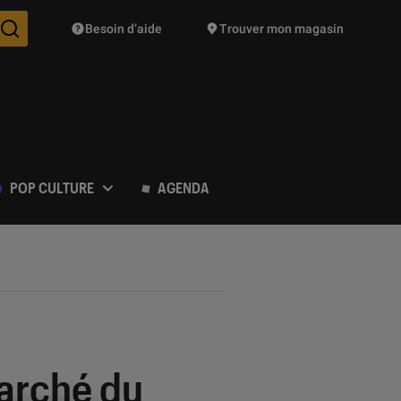
Besoin d’aide
Trouver mon magasin
Des suggestions de produits vont vous être proposées pendant vo
POP CULTURE
AGENDA
arché du