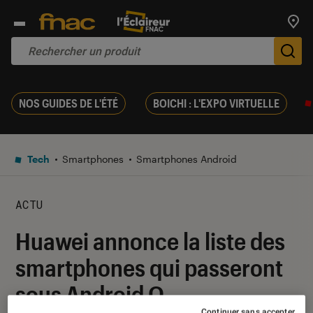
Trouv
De
NOS GUIDES DE L'ÉTÉ
BOICHI : L'EXPO VIRTUELLE
Tech
Smartphones
Smartphones Android
ACTU
Huawei annonce la liste des
smartphones qui passeront
sous Android Q
Continuer sans accepter