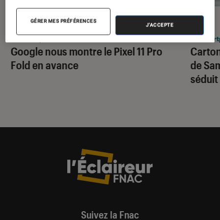
ACTU
ACTU
GÉRER MES PRÉFÉRENCES
J'ACCEPTE
Smartphones Android
•
04 août. 2026
Smart
Google nous montre le Pixel 11 Pro
Carton
Fold en avance
de Sam
séduit
Suivez la Fnac