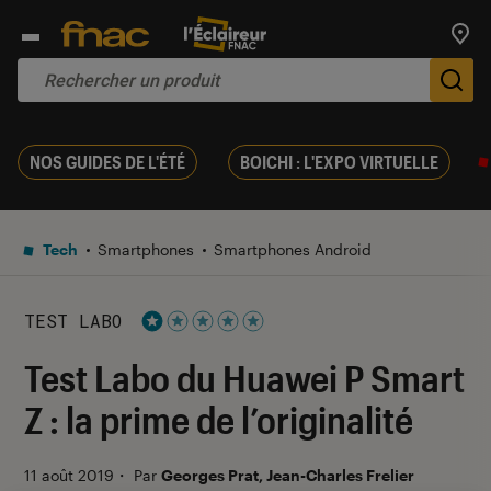
Trouv
De
NOS GUIDES DE L'ÉTÉ
BOICHI : L'EXPO VIRTUELLE
Tech
Smartphones
Smartphones Android
TEST LABO
Noté 1 étoiles sur 5
Test Labo du Huawei P Smart
Z : la prime de l’originalité
11 août 2019
・
Par
Georges Prat, Jean-Charles Frelier