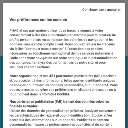
Les tests et mesures du Labo Fnac sont réalisés en toute
Continuer sans accepter
indépendance du commerce ou des fabricants depuis 1972.
Les responsables de tests garantissent les mesures grâce à
Vos préférences sur les cookies
leur expertise, et aux équipements de mesures les plus
FNAC et ses partenaires utilisent des traceurs soumis à votre
précis. Pour en savoir plus,
voir notre charte
. Et pour
consentement à des fins publicitaires par exemple pour la création de
comparer tous les produits, visitez notre
comparateur
.
profils personnalisés en combinant les données de navigation et les
données liées à votre compte client. Vous pouvez refuser les traceurs
via le lien "continuer sans accepter" à l’exception des cookies
nécessaires au fonctionnement optimal de nos services notamment
l’aide dans votre navigation sur notre catalogue et la personnalisation
des contenus, l’analyse des performances de notre site, et pour
sécuriser vos transactions.
Notre organisation et ses
421
partenaires publicitaires (IAB) stockent
et/ou accèdent à des informations, telles que les identifiants uniques
de cookies pour traiter les données personnelles, sur un appareil. Vous
pouvez accepter ou gérer vos préférences en cliquant ci-dessous ou à
tout moment dans la
Politique Cookies.
Nos partenaires publicitaires (IAB) traitent des données selon les
finalités suivantes :
Utiliser des données de géolocalisation précises. Analyser activement
les caractéristiques de l’appareil pour l’identification. Stocker et/ou
accéder à des informations sur un appareil. Publicités et contenu
personnalisés, mesure de performance des publicités et du contenu,