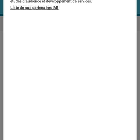
études d’audience et développement de services.
Liste de nos partenaires IAB
En résumé
NOTE LABOFNAC
Noté 1 étoiles sur 5
Le Huawei P Smart Z, grand et lourd
smartphone (200 g), se place dans le très
concurrentiel marché du milieu de gamme.
L’œil est immédiatement attiré par sa façade
occupée à hauteur de 84 % par un écran de 6,5
pouces qui ne présente ni encoche ni poinçon