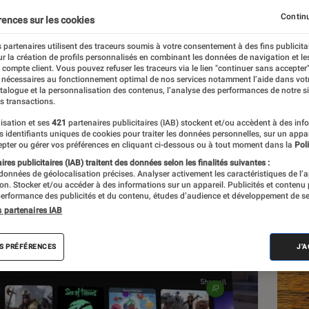
a Quest
Continu
rences sur les cookies
 partenaires utilisent des traceurs soumis à votre consentement à des fins publicita
r la création de profils personnalisés en combinant les données de navigation et l
t
e compte client. Vous pouvez refuser les traceurs via le lien "continuer sans accepter"
 nécessaires au fonctionnement optimal de nos services notamment l’aide dans vot
atalogue et la personnalisation des contenus, l’analyse des performances de notre si
s transactions.
isation et ses
421
partenaires publicitaires (IAB) stockent et/ou accèdent à des inf
Les
es identifiants uniques de cookies pour traiter les données personnelles, sur un appa
pter ou gérer vos préférences en cliquant ci-dessous ou à tout moment dans la
Poli
res publicitaires (IAB) traitent des données selon les finalités suivantes :
 données de géolocalisation précises. Analyser activement les caractéristiques de l’
tion. Stocker et/ou accéder à des informations sur un appareil. Publicités et contenu
erformance des publicités et du contenu, études d’audience et développement de se
s partenaires IAB
S PRÉFÉRENCES
J'