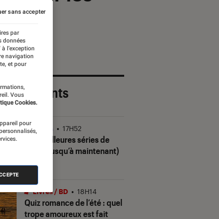
er sans accepter
ires par
es données
 à l’exception
re navigation
te, et pour
ormations,
 plus récents
reil. Vous
tique Cookies.
appareil pour
Séries
•
17H52
 personnalisés,
Les meilleures séries de
rvices.
2026 (jusqu’à maintenant)
ACCEPTE
Livres / BD
•
18H14
Quiz romance de l’été : quel
trope amoureux est fait