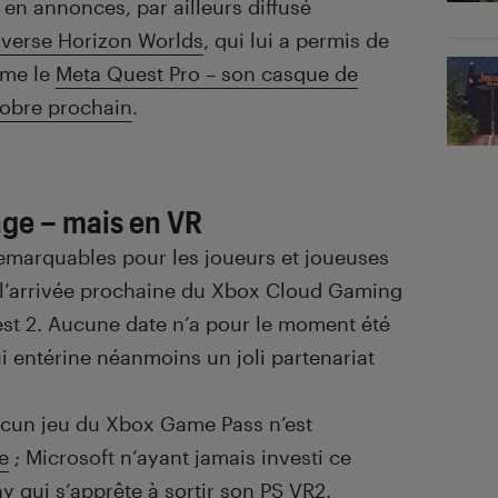
n annonces, par ailleurs diffusé
verse Horizon Worlds
, qui lui a permis de
rme le
Meta Quest Pro – son casque de
ctobre prochain
.
age – mais en VR
emarquables pour les joueurs et joueuses
le l’arrivée prochaine du Xbox Cloud Gaming
est 2. Aucune date n’a pour le moment été
 entérine néanmoins un joli partenariat
 aucun jeu du Xbox Game Pass n’est
le
; Microsoft n’ayant jamais investi ce
y qui s’apprête à sortir son PS VR2
.