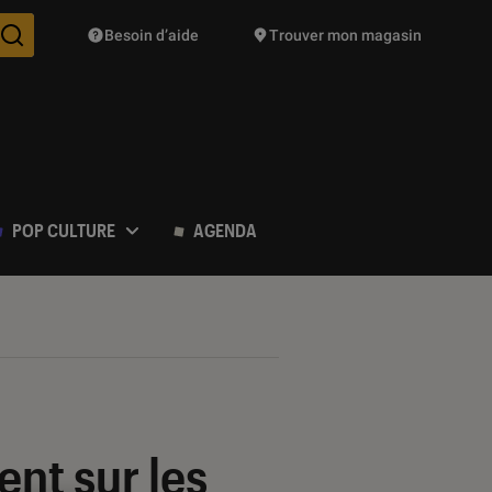
Besoin d’aide
Trouver mon magasin
Des suggestions de produits vont vous être proposées pendant vo
POP CULTURE
AGENDA
nt sur les