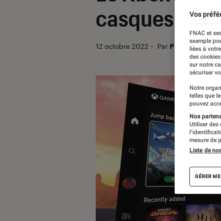
casques Met
Vos préfé
FNAC et ses
exemple pou
12 octobre 2022
・
Par
Pierre Crochar
liées à votr
des cookies
sur notre c
sécuriser vo
Notre organ
telles que l
pouvez acce
Nos partenai
Utiliser des
l’identifica
mesure de p
Liste de no
GÉRER ME