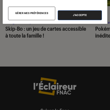
GÉRER MES PRÉFÉRENCES
PRISE EN MAIN
ACTU
J'ACCEPTE
Figurines et jeux
•
03 fév. 2025
Jeux v
Skip-Bo : un jeu de cartes accessible
Pokém
à toute la famille !
inédit