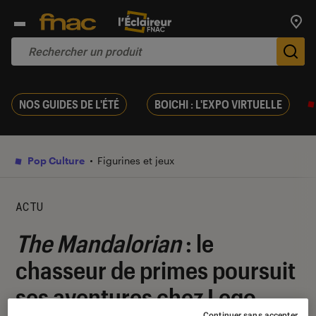
Trouv
De
NOS GUIDES DE L'ÉTÉ
BOICHI : L'EXPO VIRTUELLE
Pop Culture
Figurines et jeux
ACTU
The Mandalorian
: le
chasseur de primes poursuit
ses aventures chez Lego
Continuer sans accepter