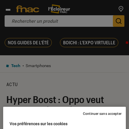
Trouv
De
NOS GUIDES DE L'ÉTÉ
BOICHI : L'EXPO VIRTUELLE
Tech
Smartphones
ACTU
Hyper Boost : Oppo veut
aussi améliorer l’expérience
Continuer sans accepter
de jeu sur mobile, mais pas
Vos préférences sur les cookies