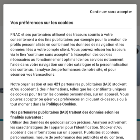
02 septembre 2022
・
Par
Johanna Godet
Continuer sans accepter
Vos préférences sur les cookies
FNAC et ses partenaires utilisent des traceurs soumis à votre
consentement à des fins publicitaires par exemple pour la création de
profils personnalisés en combinant les données de navigation et les
données liées à votre compte client. Vous pouvez refuser les traceurs
via le lien "continuer sans accepter" à l’exception des cookies
nécessaires au fonctionnement optimal de nos services notamment
l’aide dans votre navigation sur notre catalogue et la personnalisation
des contenus, l’analyse des performances de notre site, et pour
sécuriser vos transactions.
Notre organisation et ses
421
partenaires publicitaires (IAB) stockent
et/ou accèdent à des informations, telles que les identifiants uniques
de cookies pour traiter les données personnelles, sur un appareil. Vous
pouvez accepter ou gérer vos préférences en cliquant ci-dessous ou à
tout moment dans la
Politique Cookies.
Nos partenaires publicitaires (IAB) traitent des données selon les
finalités suivantes :
Utiliser des données de géolocalisation précises. Analyser activement
les caractéristiques de l’appareil pour l’identification. Stocker et/ou
La MatePad Pro de 11 pouces avec son clavier et son stylet.
accéder à des informations sur un appareil. Publicités et contenu
©Huawei
personnalisés, mesure de performance des publicités et du contenu,