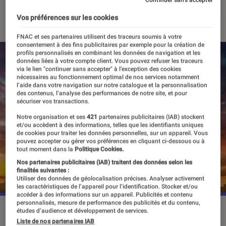
30 août 2022
・
Par
Alexandre Manceau
Vos préférences sur les cookies
FNAC et ses partenaires utilisent des traceurs soumis à votre
consentement à des fins publicitaires par exemple pour la création de
profils personnalisés en combinant les données de navigation et les
données liées à votre compte client. Vous pouvez refuser les traceurs
via le lien "continuer sans accepter" à l’exception des cookies
nécessaires au fonctionnement optimal de nos services notamment
l’aide dans votre navigation sur notre catalogue et la personnalisation
des contenus, l’analyse des performances de notre site, et pour
sécuriser vos transactions.
Notre organisation et ses
421
partenaires publicitaires (IAB) stockent
et/ou accèdent à des informations, telles que les identifiants uniques
de cookies pour traiter les données personnelles, sur un appareil. Vous
pouvez accepter ou gérer vos préférences en cliquant ci-dessous ou à
tout moment dans la
Politique Cookies.
Nos partenaires publicitaires (IAB) traitent des données selon les
finalités suivantes :
Utiliser des données de géolocalisation précises. Analyser activement
les caractéristiques de l’appareil pour l’identification. Stocker et/ou
accéder à des informations sur un appareil. Publicités et contenu
personnalisés, mesure de performance des publicités et du contenu,
Les premiers épisodes de la saison 4 arriveront sur Netflix le
études d’audience et développement de services.
4 novembre prochain.
©Netflix
Liste de nos partenaires IAB