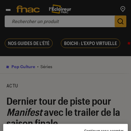
Trouv
De
NOS GUIDES DE L'ÉTÉ
BOICHI : L'EXPO VIRTUELLE
Pop Culture
Séries
ACTU
Dernier tour de piste pour
Manifest
avec le trailer de la
saison finale
Continuer sans accepter