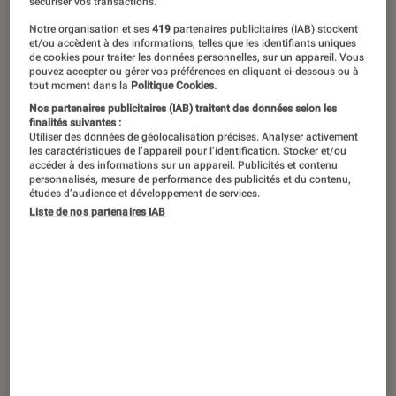
sécuriser vos transactions.
société qui les exploite et les maltraite.
©Sveriges
Notre organisation et ses
419
partenaires publicitaires (IAB) stockent
Television/Matador Film AB
et/ou accèdent à des informations, telles que les identifiants uniques
de cookies pour traiter les données personnelles, sur un appareil. Vous
pouvez accepter ou gérer vos préférences en cliquant ci-dessous ou à
tout moment dans la
Politique Cookies.
L’intelligence artificielle est de plus en
Nos partenaires publicitaires (IAB) traitent des données selon les
plus présente dans nos vies et sur nos
finalités suivantes :
Utiliser des données de géolocalisation précises. Analyser activement
écrans. Alors que Baymax, le robot-
les caractéristiques de l’appareil pour l’identification. Stocker et/ou
accéder à des informations sur un appareil. Publicités et contenu
soignant des
Nouveaux Héros
, a
personnalisés, mesure de performance des publicités et du contenu,
études d’audience et développement de services.
obtenu sa propre série sur Disney+, la
Liste de nos partenaires IAB
saison 4 de
Westworld
s’achève à
peine sur OCS. Entre fiction et réalité,
la pop culture s’empare de ces objets
intelligents, interrogeant leur impact
sur le – très proche – futur de
l’humanité.