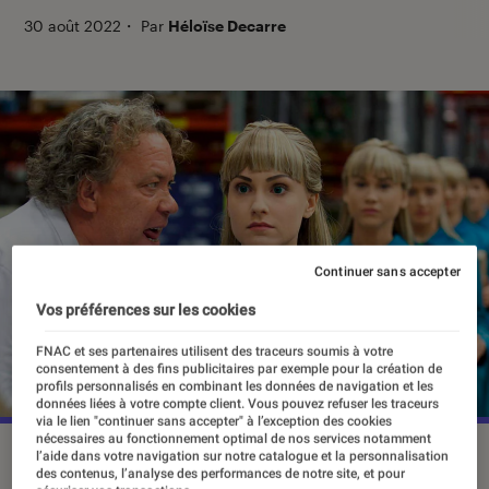
30 août 2022
・
Par
Héloïse Decarre
Continuer sans accepter
Vos préférences sur les cookies
FNAC et ses partenaires utilisent des traceurs soumis à votre
consentement à des fins publicitaires par exemple pour la création de
profils personnalisés en combinant les données de navigation et les
données liées à votre compte client. Vous pouvez refuser les traceurs
via le lien "continuer sans accepter" à l’exception des cookies
nécessaires au fonctionnement optimal de nos services notamment
Dans la série suédoise “Real Humans”, des humanoïdes
l’aide dans votre navigation sur notre catalogue et la personnalisation
des contenus, l’analyse des performances de notre site, et pour
presque indifférenciables des humains naissent dans une