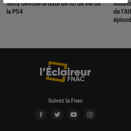
Sony dévoile la date de fin de vie de
Assass
la PS4
de l’A
épiso
Suivez la Fnac