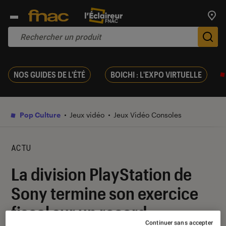
Trouv
De
NOS GUIDES DE L'ÉTÉ
BOICHI : L'EXPO VIRTUELLE
Pop Culture
Jeux vidéo
Jeux Vidéo Consoles
ACTU
La division PlayStation de
Sony termine son exercice
fiscal sur un record
Continuer sans accepter