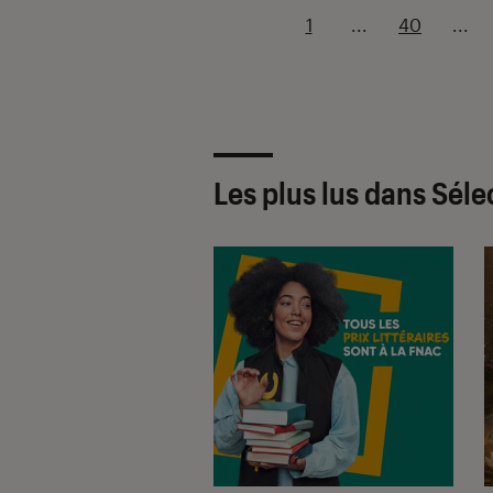
1
...
40
...
Les plus lus dans Séle