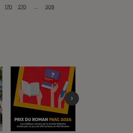
170
270
...
309