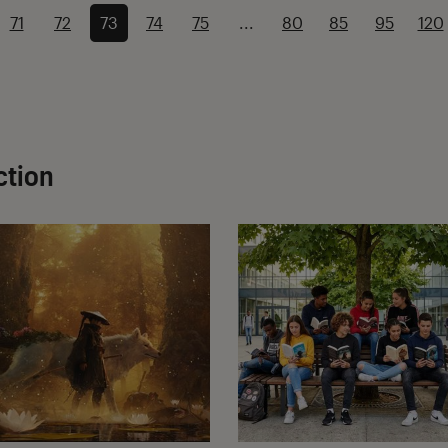
71
72
73
74
75
...
80
85
95
120
ction