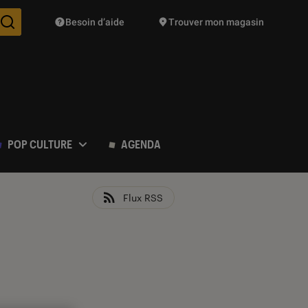
Besoin d’aide
Trouver mon magasin
Des suggestions de produits vont vous être proposées pendant vo
POP CULTURE
AGENDA
Flux RSS