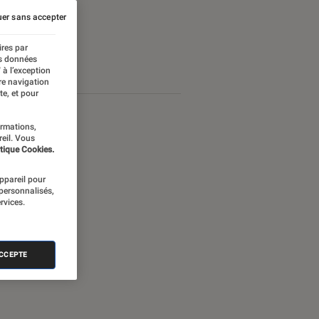
er sans accepter
ires par
es données
 à l’exception
re navigation
te, et pour
ormations,
reil. Vous
tique Cookies.
appareil pour
 personnalisés,
rvices.
ACCEPTE