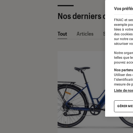
Vos préfé
Nos derniers contenu
FNAC et ses
exemple pou
liées à votr
Tout
Articles
Sélections et
des cookies
sur notre c
sécuriser vo
Notre organ
telles que l
pouvez acce
Nos partenai
Utiliser des
l’identifica
mesure de p
Liste de no
GÉRER ME