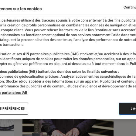
Continu
rences sur les cookies
s
 partenaires utilisent des traceurs soumis à votre consentement à des fins publicita
r la création de profils personnalisés en combinant les données de navigation et l
e compte client. Vous pouvez refuser les traceurs via le lien "continuer sans accepter"
 guides
 nécessaires au fonctionnement optimal de nos services notamment l’aide dans vot
atalogue et la personnalisation des contenus, l’analyse des performances de notre si
s transactions.
isation et ses
419
partenaires publicitaires (IAB) stockent et/ou accèdent à des inf
es identifiants uniques de cookies pour traiter les données personnelles, sur un appa
pter ou gérer vos préférences en cliquant ci-dessous ou à tout moment dans la
Poli
res publicitaires (IAB) traitent des données selon les finalités suivantes :
 données de géolocalisation précises. Analyser activement les caractéristiques de l’
tion. Stocker et/ou accéder à des informations sur un appareil. Publicités et contenu
erformance des publicités et du contenu, études d’audience et développement de se
s partenaires IAB
S PRÉFÉRENCES
J'