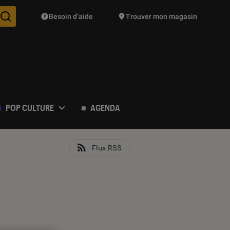
Besoin d’aide
Trouver mon magasin
Des suggestions de produits vont vous être proposées pendant vo
POP CULTURE
AGENDA
Flux RSS