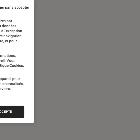
er sans accepter
ires par
es données
 à l’exception
re navigation
te, et pour
ormations,
reil. Vous
tique Cookies.
appareil pour
 personnalisés,
rvices.
ACCEPTE