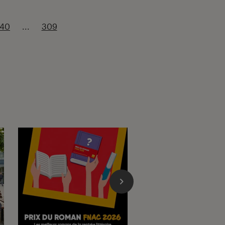
240
...
309