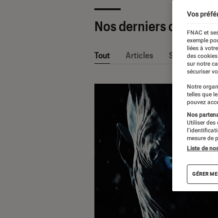
Vos préfé
Nos derniers contenu
FNAC et ses
exemple pou
liées à votr
Tout
Articles
Sélections et
des cookies
sur notre c
sécuriser vo
Notre organ
telles que l
pouvez acce
Nos partenai
Utiliser des
l’identifica
mesure de p
Liste de no
GÉRER ME