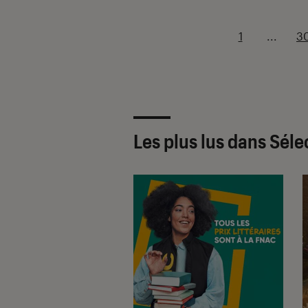
1
...
3
Les plus lus dans Séle