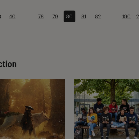
0
40
...
78
79
80
81
82
...
190
ction