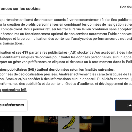
Continu
rences sur les cookies
s
 partenaires utilisent des traceurs soumis à votre consentement à des fins publicita
r la création de profils personnalisés en combinant les données de navigation et l
e compte client. Vous pouvez refuser les traceurs via le lien "continuer sans accepter"
 guides
 nécessaires au fonctionnement optimal de nos services notamment l’aide dans vot
atalogue et la personnalisation des contenus, l’analyse des performances de notre si
s transactions.
isation et ses
419
partenaires publicitaires (IAB) stockent et/ou accèdent à des inf
es identifiants uniques de cookies pour traiter les données personnelles, sur un appa
pter ou gérer vos préférences en cliquant ci-dessous ou à tout moment dans la
Poli
res publicitaires (IAB) traitent des données selon les finalités suivantes :
 données de géolocalisation précises. Analyser activement les caractéristiques de l’
tion. Stocker et/ou accéder à des informations sur un appareil. Publicités et contenu
erformance des publicités et du contenu, études d’audience et développement de se
s partenaires IAB
S PRÉFÉRENCES
J'