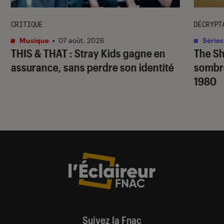
CRITIQUE
DÉCRYPT
Musique
•
07 août. 2026
Séries
THIS & THAT
: Stray Kids gagne en
The S
assurance, sans perdre son identité
sombr
1980
Suivez la Fnac