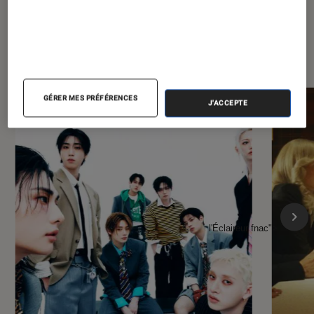
À la une de
VOIR TOUT
l'Éclaireur FNAC
GÉRER MES PRÉFÉRENCES
J'ACCEPTE
l'Éclaireur fnac">