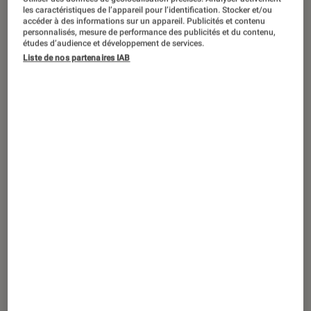
SÉLECTION
les caractéristiques de l’appareil pour l’identification. Stocker et/ou
accéder à des informations sur un appareil. Publicités et contenu
Livres / BD
•
17 déc. 2025
personnalisés, mesure de performance des publicités et du contenu,
Le top des nouveautés de janvier
études d’audience et développement de services.
Liste de nos partenaires IAB
Romans