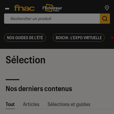
Trouv
De
NOS GUIDES DE L'ÉTÉ
BOICHI : L'EXPO VIRTUELLE
Sélection
Nos derniers contenus
Tout
Articles
Sélections et guides