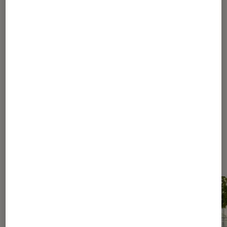
1
...
20
...
32
33
34
35
36
...
40
45
55
80
130
230
...
309
Les plus lus dans Sélection