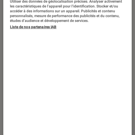
Utiliser des données de géolocalisation précises. Analyser activement
SÉLECTION
les caractéristiques de l’appareil pour l’identification. Stocker et/ou
accéder à des informations sur un appareil. Publicités et contenu
Musique
•
11 déc. 2025
personnalisés, mesure de performance des publicités et du contenu,
Ma sélection de cadeaux de Noël pour
études d’audience et développement de services.
Liste de nos partenaires IAB
un mélomane