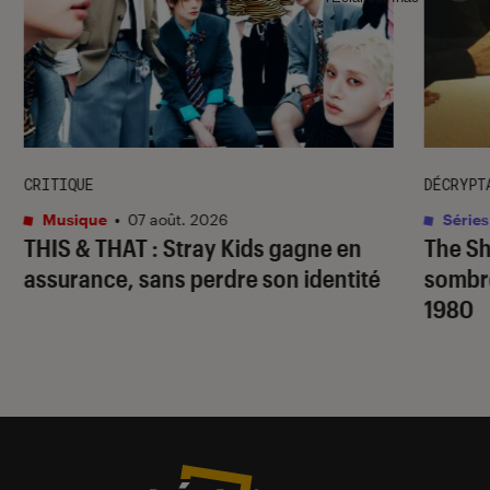
CRITIQUE
DÉCRYPT
Musique
•
07 août. 2026
Séries
THIS & THAT
: Stray Kids gagne en
The S
assurance, sans perdre son identité
sombr
1980