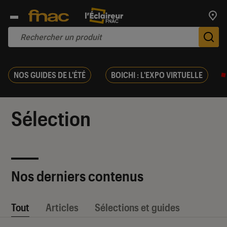
Trouv
De
NOS GUIDES DE L'ÉTÉ
BOICHI : L'EXPO VIRTUELLE
Sélection
Nos derniers contenus
Tout
Articles
Sélections et guides