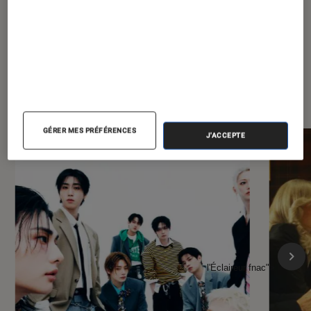
À la une de
VOIR TOUT
l'Éclaireur FNAC
GÉRER MES PRÉFÉRENCES
J'ACCEPTE
l'Éclaireur fnac">