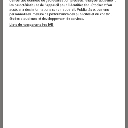
Utiliser des données de géolocalisation précises. Analyser activement
SÉLECTION
les caractéristiques de l’appareil pour l’identification. Stocker et/ou
accéder à des informations sur un appareil. Publicités et contenu
Livres / BD
•
23 déc. 2025
personnalisés, mesure de performance des publicités et du contenu,
Le top des nouveautés de janvier
études d’audience et développement de services.
Liste de nos partenaires IAB
Imaginaire