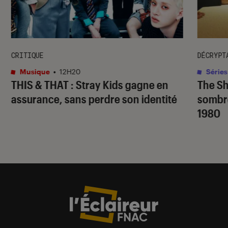
CRITIQUE
DÉCRYPT
Musique
•
12H20
Séries
THIS & THAT
: Stray Kids gagne en
The S
assurance, sans perdre son identité
sombr
1980