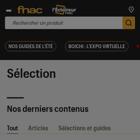
Trouv
De
NOS GUIDES DE L'ÉTÉ
BOICHI : L'EXPO VIRTUELLE
Sélection
Nos derniers contenus
Tout
Articles
Sélections et guides