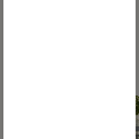
1
...
40
60
...
107
108
109
110
111
...
210
250
...
309
Les plus lus dans Sélection