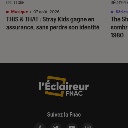
CRITIQUE
DÉCRYPT
Musique
•
07 août. 2026
Séries
THIS & THAT
: Stray Kids gagne en
The S
assurance, sans perdre son identité
sombr
1980
Suivez la Fnac