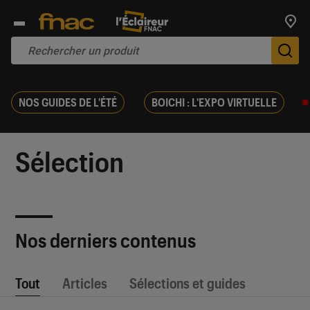
Trouv
De
NOS GUIDES DE L'ÉTÉ
BOICHI : L'EXPO VIRTUELLE
Sélection
Nos derniers contenus
Tout
Articles
Sélections et guides