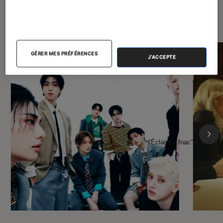
À la une de
VOIR TOUT
l'Éclaireur FNAC
GÉRER MES PRÉFÉRENCES
J'ACCEPTE
l'Éclaireur fnac">