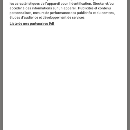
SÉLECTION
les caractéristiques de l’appareil pour l’identification. Stocker et/ou
accéder à des informations sur un appareil. Publicités et contenu
Livres / BD
•
11 mar. 2025
personnalisés, mesure de performance des publicités et du contenu,
études d’audience et développement de services.
Les Rougon-Macquart : tout savoir sur la
Liste de nos partenaires IAB
saga incontournable d’Emile Zola