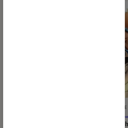
SÉLECTION
ARTICLE
Mangas
•
27 juil. 2026
Anime
Le top des nouveautés d’août
Bleac