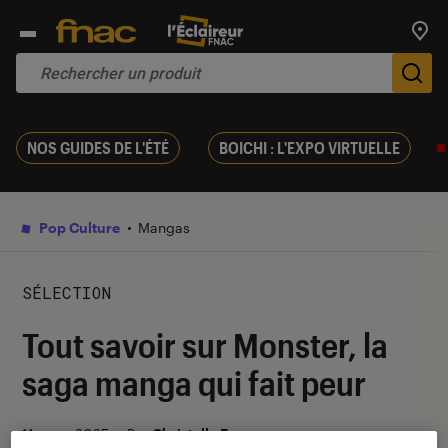
Trouv
De
NOS GUIDES DE L'ÉTÉ
BOICHI : L'EXPO VIRTUELLE
Pop Culture
Mangas
SÉLECTION
Tout savoir sur Monster, la
saga manga qui fait peur
11 mars 2025
・
Par
Christelle F.