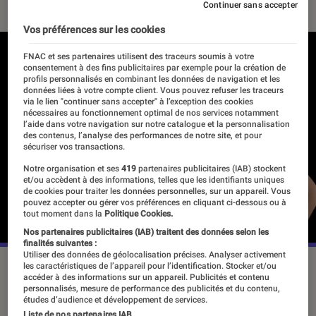
Continuer sans accepter
Vos préférences sur les cookies
FNAC et ses partenaires utilisent des traceurs soumis à votre
consentement à des fins publicitaires par exemple pour la création de
profils personnalisés en combinant les données de navigation et les
données liées à votre compte client. Vous pouvez refuser les traceurs
via le lien "continuer sans accepter" à l’exception des cookies
nécessaires au fonctionnement optimal de nos services notamment
l’aide dans votre navigation sur notre catalogue et la personnalisation
des contenus, l’analyse des performances de notre site, et pour
sécuriser vos transactions.
Notre organisation et ses
419
partenaires publicitaires (IAB) stockent
et/ou accèdent à des informations, telles que les identifiants uniques
de cookies pour traiter les données personnelles, sur un appareil. Vous
pouvez accepter ou gérer vos préférences en cliquant ci-dessous ou à
tout moment dans la
Politique Cookies.
Nos partenaires publicitaires (IAB) traitent des données selon les
finalités suivantes :
Utiliser des données de géolocalisation précises. Analyser activement
les caractéristiques de l’appareil pour l’identification. Stocker et/ou
accéder à des informations sur un appareil. Publicités et contenu
A l’instar de la littérature ou sa plus
personnalisés, mesure de performance des publicités et du contenu,
études d’audience et développement de services.
proche cousine le BD, le manga est
Liste de nos partenaires IAB