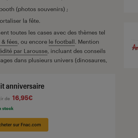
booth (photos souvenirs) ;
rtaliser la fête.
hent toutes les cases avec des thèmes tel
 & fées
, ou encore
le football
. Mention
 édité par Larousse
, incluant des conseils
lages dans plusieurs univers (dinosaures,
kit anniversaire
16,95€
tir de
n stock
cheter sur Fnac.com