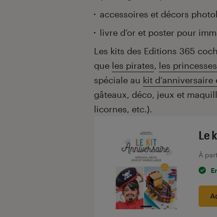
accessoires et décors photo
livre d’or et poster pour immo
Les kits des Editions 365 coc
que
les pirates
,
les princesses
spéciale au
kit d’anniversaire
gâteaux, déco, jeux et maquil
licornes, etc.).
Le 
À par
E
A