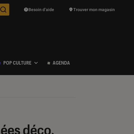
Besoin d’aide
Trouver mon magasin
Des suggestions de produits vont vous être proposées pendant vo
POP CULTURE
AGENDA
dées déco,