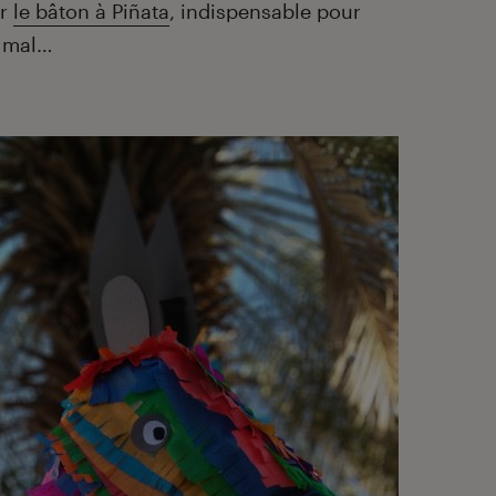
er
le bâton à Piñata
, indispensable pour
e mal…