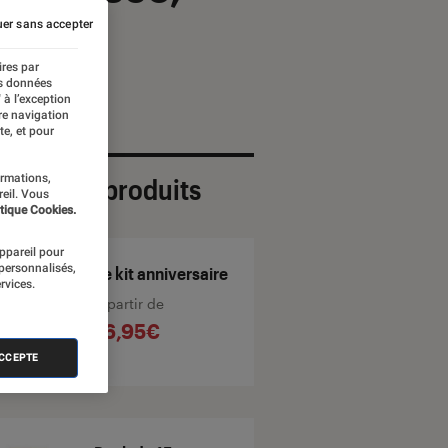
er sans accepter
ires par
es données
 à l’exception
re navigation
te, et pour
ormations,
ection de produits
reil. Vous
tique Cookies.
appareil pour
 personnalisés,
Le kit anniversaire
rvices.
À partir de
16,95€
ACCEPTE