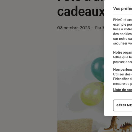
cadeaux et a
Vos préfé
FNAC et ses
exemple pou
03 octobre 2023
・
Par
Yasmina
liées à votr
des cookies
sur notre c
sécuriser vo
Notre organ
telles que l
pouvez acce
Nos partenai
Utiliser des
l’identifica
mesure de p
Liste de no
GÉRER ME