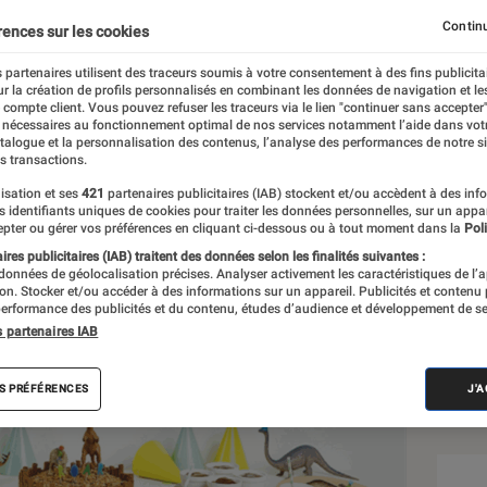
ccessoires
Continu
rences sur les cookies
 partenaires utilisent des traceurs soumis à votre consentement à des fins publicita
r la création de profils personnalisés en combinant les données de navigation et l
e compte client. Vous pouvez refuser les traceurs via le lien "continuer sans accepter"
 nécessaires au fonctionnement optimal de nos services notamment l’aide dans vot
atalogue et la personnalisation des contenus, l’analyse des performances de notre si
s transactions.
isation et ses
421
partenaires publicitaires (IAB) stockent et/ou accèdent à des inf
Sél
es identifiants uniques de cookies pour traiter les données personnelles, sur un appa
pter ou gérer vos préférences en cliquant ci-dessous ou à tout moment dans la
Poli
res publicitaires (IAB) traitent des données selon les finalités suivantes :
 données de géolocalisation précises. Analyser activement les caractéristiques de l’
tion. Stocker et/ou accéder à des informations sur un appareil. Publicités et contenu
erformance des publicités et du contenu, études d’audience et développement de se
s partenaires IAB
S PRÉFÉRENCES
J'