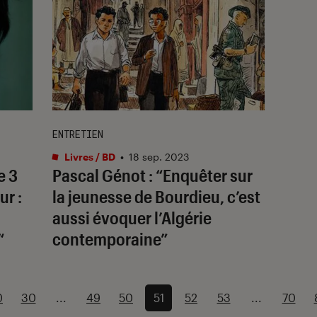
ENTRETIEN
Livres / BD
•
18 sep. 2023
e 3
Pascal Génot : “Enquêter sur
ur :
la jeunesse de Bourdieu, c’est
aussi évoquer l’Algérie
“
contemporaine”
0
30
...
49
50
51
52
53
...
70