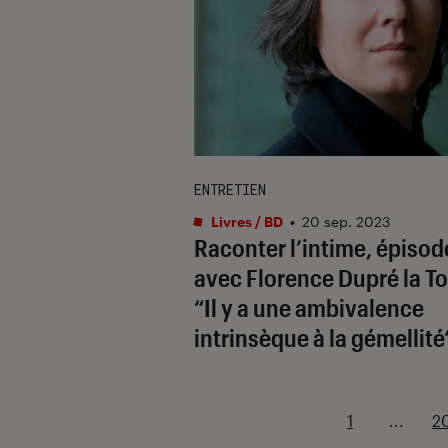
ENTRETIEN
Livres / BD
•
20 sep. 2023
Raconter l’intime, épisod
avec Florence Dupré la To
“Il y a une ambivalence
intrinsèque à la gémellité
1
...
2