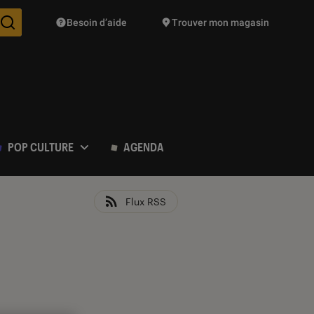
Besoin d’aide
Trouver mon magasin
Des suggestions de produits vont vous être proposées pendant vo
POP CULTURE
AGENDA
Flux RSS