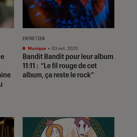
ENTRETIEN
Musique
•
03 oct. 2023
ne
Bandit Bandit pour leur album
11:11
: “Le fil rouge de cet
mine
album, ça reste le rock”
u