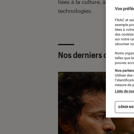
liées à la culture, à la pop cu
Vos préfé
technologies.
FNAC et ses
exemple pou
liées à votr
des cookies
sur notre c
sécuriser vo
Nos derniers contenu
Notre organ
telles que l
pouvez acce
Nos partenai
Utiliser des
l’identifica
mesure de p
Liste de no
GÉRER ME