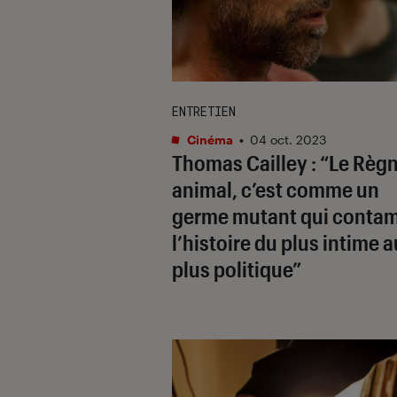
ENTRETIEN
Cinéma
•
04 oct. 2023
Thomas Cailley : “
Le Règ
animal
, c’est comme un
germe mutant qui conta
l’histoire du plus intime a
plus politique”