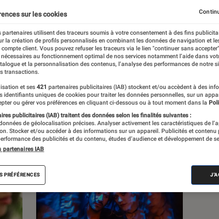
lture, à la culture numérique et aux nouvelles
Continu
rences sur les cookies
 partenaires utilisent des traceurs soumis à votre consentement à des fins publicita
r la création de profils personnalisés en combinant les données de navigation et l
e compte client. Vous pouvez refuser les traceurs via le lien "continuer sans accepter"
 nécessaires au fonctionnement optimal de nos services notamment l’aide dans vot
atalogue et la personnalisation des contenus, l’analyse des performances de notre si
s transactions.
s
isation et ses
421
partenaires publicitaires (IAB) stockent et/ou accèdent à des inf
es identifiants uniques de cookies pour traiter les données personnelles, sur un appa
pter ou gérer vos préférences en cliquant ci-dessous ou à tout moment dans la
Poli
res publicitaires (IAB) traitent des données selon les finalités suivantes :
 données de géolocalisation précises. Analyser activement les caractéristiques de l’
tion. Stocker et/ou accéder à des informations sur un appareil. Publicités et contenu
erformance des publicités et du contenu, études d’audience et développement de se
s partenaires IAB
S PRÉFÉRENCES
J'