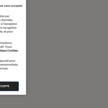
er sans accepter
ires par
es données
 à l’exception
re navigation
te, et pour
ormations,
reil. Vous
tique Cookies.
appareil pour
 personnalisés,
rvices.
ACCEPTE