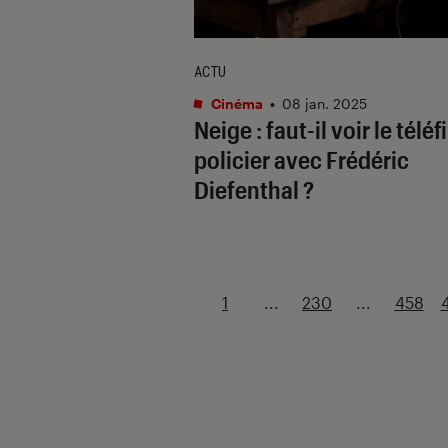
ACTU
Cinéma
•
08 jan. 2025
Neige
: faut-il voir le téléf
policier avec Frédéric
Diefenthal ?
1
...
230
...
458