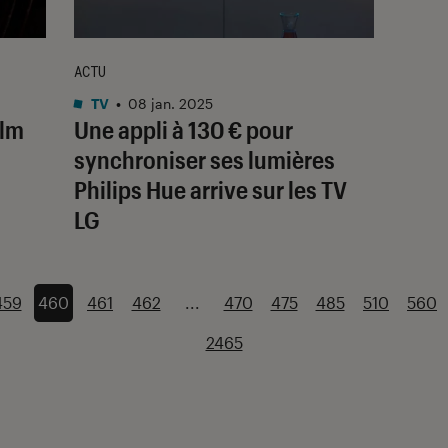
ACTU
TV
•
08 jan. 2025
ilm
Une appli à 130 € pour
synchroniser ses lumières
Philips Hue arrive sur les TV
LG
459
460
461
462
...
470
475
485
510
560
2465