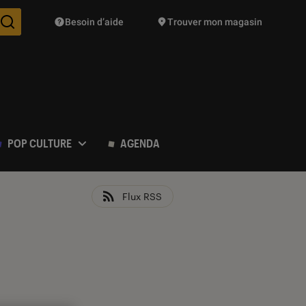
Besoin d’aide
Trouver mon magasin
Des suggestions de produits vont vous être proposées pendant vo
POP CULTURE
AGENDA
Flux RSS