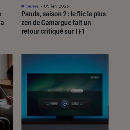
Séries
•
09 jan. 2025
e
Panda
, saison 2 : le flic le plus
la
zen de Camargue fait un
retour critiqué sur TF1