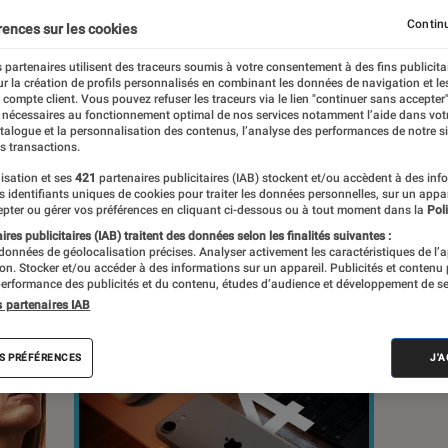
, à la pop culture, à la culture numérique et
Continu
rences sur les cookies
 partenaires utilisent des traceurs soumis à votre consentement à des fins publicita
r la création de profils personnalisés en combinant les données de navigation et l
e compte client. Vous pouvez refuser les traceurs via le lien "continuer sans accepter"
 nécessaires au fonctionnement optimal de nos services notamment l’aide dans vot
atalogue et la personnalisation des contenus, l’analyse des performances de notre si
s transactions.
s
isation et ses
421
partenaires publicitaires (IAB) stockent et/ou accèdent à des inf
es identifiants uniques de cookies pour traiter les données personnelles, sur un appa
pter ou gérer vos préférences en cliquant ci-dessous ou à tout moment dans la
Poli
res publicitaires (IAB) traitent des données selon les finalités suivantes :
 guides
Tests
 données de géolocalisation précises. Analyser activement les caractéristiques de l’
tion. Stocker et/ou accéder à des informations sur un appareil. Publicités et contenu
erformance des publicités et du contenu, études d’audience et développement de se
s partenaires IAB
S PRÉFÉRENCES
J'