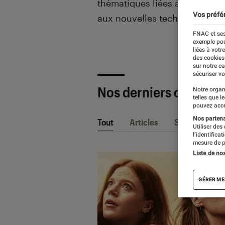
thématiques liées
à la culture
Vos préfé
aux nouvelles technologies.
FNAC et ses
exemple pou
liées à votr
des cookies
sur notre c
sécuriser vo
Nos derniers contenu
Notre organ
telles que l
pouvez acce
Nos partenai
Tout
Articles
Sélections et
Utiliser des
l’identifica
mesure de p
Liste de no
GÉRER ME