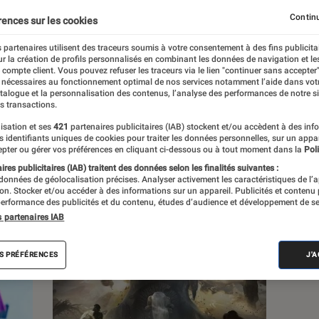
, à la pop culture, à la culture numérique et
Continu
rences sur les cookies
 partenaires utilisent des traceurs soumis à votre consentement à des fins publicita
r la création de profils personnalisés en combinant les données de navigation et l
e compte client. Vous pouvez refuser les traceurs via le lien "continuer sans accepter"
 nécessaires au fonctionnement optimal de nos services notamment l’aide dans vot
atalogue et la personnalisation des contenus, l’analyse des performances de notre si
s transactions.
s
isation et ses
421
partenaires publicitaires (IAB) stockent et/ou accèdent à des inf
es identifiants uniques de cookies pour traiter les données personnelles, sur un appa
pter ou gérer vos préférences en cliquant ci-dessous ou à tout moment dans la
Poli
res publicitaires (IAB) traitent des données selon les finalités suivantes :
 guides
Tests
 données de géolocalisation précises. Analyser activement les caractéristiques de l’
tion. Stocker et/ou accéder à des informations sur un appareil. Publicités et contenu
erformance des publicités et du contenu, études d’audience et développement de se
s partenaires IAB
S PRÉFÉRENCES
J'