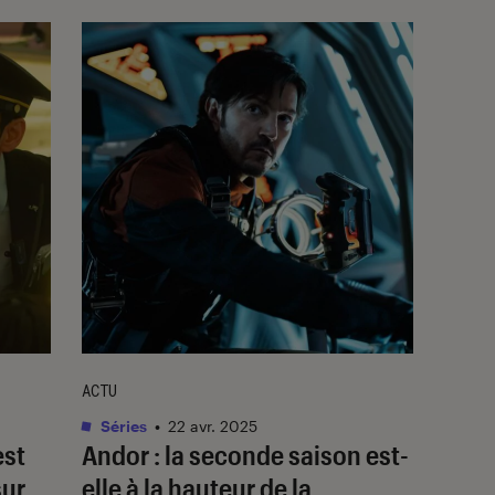
ACTU
Séries
•
22 avr. 2025
est
Andor
: la seconde saison est-
sur
elle à la hauteur de la