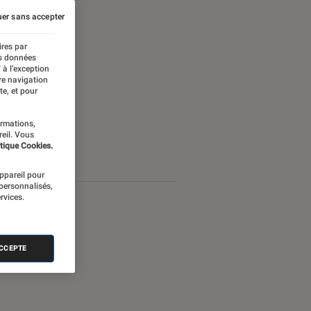
er sans accepter
ires par
es données
 à l’exception
re navigation
te, et pour
ormations,
reil. Vous
tique Cookies.
appareil pour
 personnalisés,
rvices.
ACCEPTE