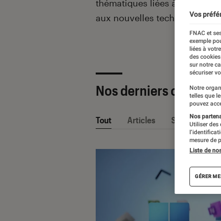
thématiques liées
à la culture
Vos préfé
aux nouvelles technologies.
FNAC et ses
exemple pou
liées à votr
des cookies
sur notre c
sécuriser vo
Nos derniers contenu
Notre organ
telles que l
pouvez acce
Nos partenai
Tout
Articles
Sélections et
Utiliser des
l’identifica
mesure de p
Liste de no
GÉRER ME