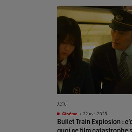
ACTU
Cinéma
•
22 avr. 2025
Bullet Train Explosion
: c’
quoi ce film catastrophe 