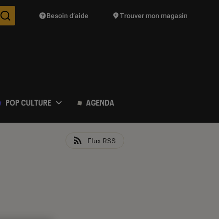
Besoin d’aide
Trouver mon magasin
Des suggestions de produits vont vous être proposées pendant vo
POP CULTURE
AGENDA
Flux RSS