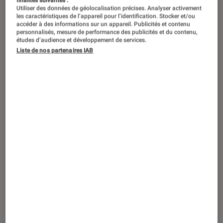
finalités suivantes :
Utiliser des données de géolocalisation précises. Analyser activement
les caractéristiques de l’appareil pour l’identification. Stocker et/ou
accéder à des informations sur un appareil. Publicités et contenu
personnalisés, mesure de performance des publicités et du contenu,
études d’audience et développement de services.
Liste de nos partenaires IAB
ACTU
Séries
•
13 août. 2024
Bill Lawrence : l’architecte des sitcoms
de l’absurde revient avec
Bad Monkey