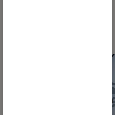
970
1370
2170
...
2465
Les plus lus dans Actu