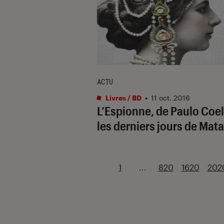
ACTU
Livres / BD
•
11 oct. 2016
L’Espionne, de Paulo Coel
les derniers jours de Mata
1
...
820
1620
202