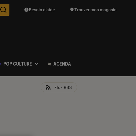
Besoin d’aide
Trouver mon magasin
Des suggestions de produits vont vous être proposées pendant vo
POP CULTURE
AGENDA
Flux RSS