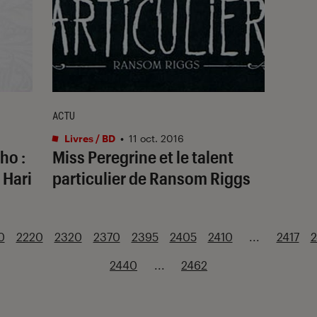
ACTU
Livres / BD
•
11 oct. 2016
ho :
Miss Peregrine et le talent
 Hari
particulier de Ransom Riggs
0
2220
2320
2370
2395
2405
2410
...
2417
2
2440
...
2462