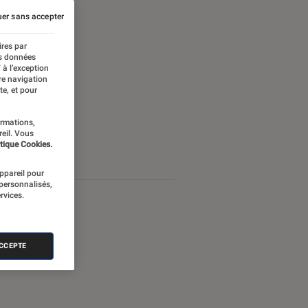
er sans accepter
ires par
es données
 à l’exception
re navigation
te, et pour
ormations,
reil. Vous
tique Cookies.
appareil pour
 personnalisés,
rvices.
ACCEPTE