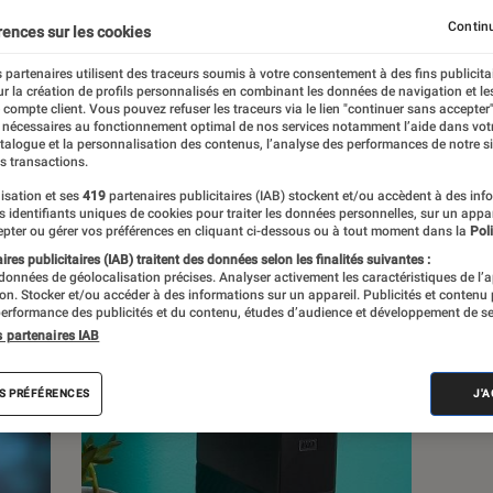
, à la pop culture, à la culture numérique et
Continu
rences sur les cookies
 partenaires utilisent des traceurs soumis à votre consentement à des fins publicita
r la création de profils personnalisés en combinant les données de navigation et l
e compte client. Vous pouvez refuser les traceurs via le lien "continuer sans accepter"
 nécessaires au fonctionnement optimal de nos services notamment l’aide dans vot
atalogue et la personnalisation des contenus, l’analyse des performances de notre si
s transactions.
s
isation et ses
419
partenaires publicitaires (IAB) stockent et/ou accèdent à des inf
es identifiants uniques de cookies pour traiter les données personnelles, sur un appa
pter ou gérer vos préférences en cliquant ci-dessous ou à tout moment dans la
Poli
res publicitaires (IAB) traitent des données selon les finalités suivantes :
 guides
Tests
 données de géolocalisation précises. Analyser activement les caractéristiques de l’
tion. Stocker et/ou accéder à des informations sur un appareil. Publicités et contenu
erformance des publicités et du contenu, études d’audience et développement de se
s partenaires IAB
S PRÉFÉRENCES
J'