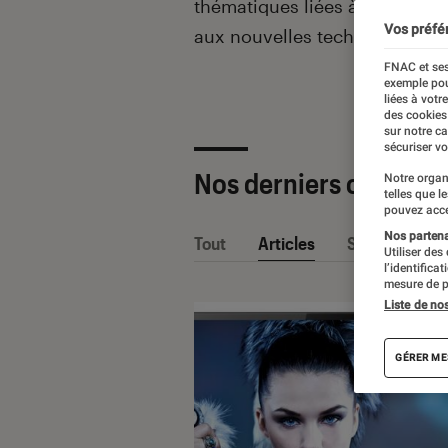
thématiques liées
à la culture
Vos préfé
aux nouvelles technologies.
FNAC et ses
exemple pou
liées à votr
des cookies
sur notre c
sécuriser vo
Nos derniers contenu
Notre organ
telles que l
pouvez acce
Nos partenai
Tout
Articles
Sélections et
Utiliser des
l’identifica
mesure de p
Liste de no
GÉRER ME