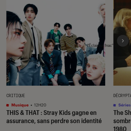
l'Éclaireur fnac">
CRITIQUE
DÉCRYPT
Musique
•
12H20
Séries
THIS & THAT
: Stray Kids gagne en
The S
assurance, sans perdre son identité
sombr
1980