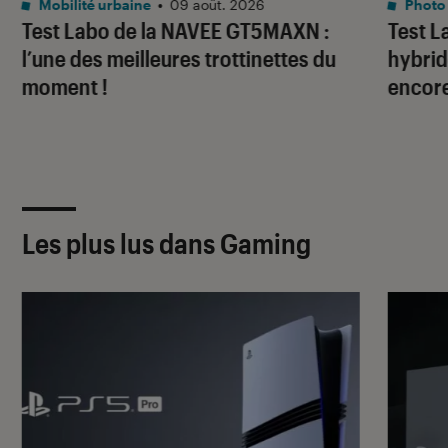
Mobilité urbaine
•
09 août. 2026
Photo
Test Labo de la NAVEE GT5MAXN :
Test L
l’une des meilleures trottinettes du
hybrid
moment !
encore
Les plus lus dans Gaming