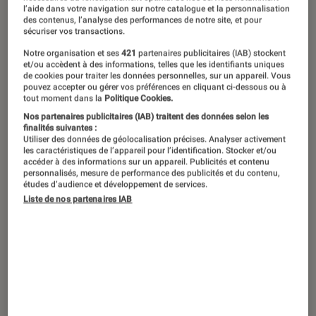
Avec son M15, Alienware propose aux
l’aide dans votre navigation sur notre catalogue et la personnalisation
des contenus, l’analyse des performances de notre site, et pour
joueurs en quête de mobilité, un PC
sécuriser vos transactions.
portable gaming aussi fin que léger.
Notre organisation et ses
421
partenaires publicitaires (IAB) stockent
Gardant un design propre à sa
et/ou accèdent à des informations, telles que les identifiants uniques
de cookies pour traiter les données personnelles, sur un appareil. Vous
gamme, il saura ravir les plus fidèles
pouvez accepter ou gérer vos préférences en cliquant ci-dessous ou à
tout moment dans la
Politique Cookies.
de la marque, mais également attirer
Nos partenaires publicitaires (IAB) traitent des données selon les
de nouveaux joueurs à la recherche
finalités suivantes :
Utiliser des données de géolocalisation précises. Analyser activement
d’un ordinateur capable de faire -
les caractéristiques de l’appareil pour l’identification. Stocker et/ou
accéder à des informations sur un appareil. Publicités et contenu
encore- tourner les jeux les plus
personnalisés, mesure de performance des publicités et du contenu,
études d’audience et développement de services.
récents.
Liste de nos partenaires IAB
Une identité visuelle qui ne
change pas
La gamme gaming de chez
Dell
a toujours