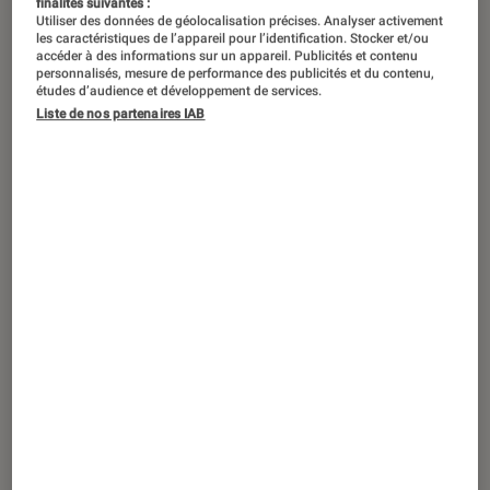
Un casque sans fil en janvier, un
finalités suivantes :
Utiliser des données de géolocalisation précises. Analyser activement
clavier gaming en février…
les caractéristiques de l’appareil pour l’identification. Stocker et/ou
accéder à des informations sur un appareil. Publicités et contenu
décidemment, 2018 démarre très fort
personnalisés, mesure de performance des publicités et du contenu,
études d’audience et développement de services.
pour HyperX. L’entreprise entend
Liste de nos partenaires IAB
marcher sur les plates-bandes des
marques comme Razer, Corsair ou
encore SteelSeries avec un clavier
mécanique rétro éclairé qui réveillera
en vous les heures sombres du tuning
et des néons.
Introduction
Qu’est-ce qui ressemble le plus à un
clavier
gaming
qu’un autre clavier gaming ? Un
confort de frappe, des touches surélevées au
possible, parfois même un repose poignet