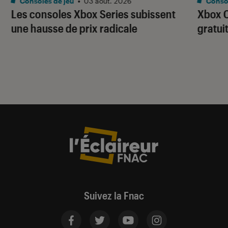
Consoles de jeu
•
03 août. 2026
Consol
Les consoles Xbox Series subissent
Xbox C
une hausse de prix radicale
gratui
Suivez la Fnac