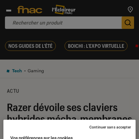
Trouv
De
NOS GUIDES DE L'ÉTÉ
BOICHI : L'EXPO VIRTUELLE
Tech
Gaming
ACTU
Razer dévoile ses claviers
hybrides mécha-membranes
: Ornata et Ornata Chroma !
Continuer sans accepter
Vos préférences sur les cookies