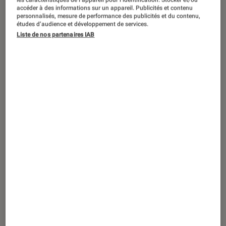
les caractéristiques de l’appareil pour l’identification. Stocker et/ou
accéder à des informations sur un appareil. Publicités et contenu
personnalisés, mesure de performance des publicités et du contenu,
Après le Crusher testé il n’y a pas si
études d’audience et développement de services.
longtemps, c’est au tour du Hesh 3 de
Liste de nos partenaires IAB
Skullcandy de passer en test. Doté de
la connectivité sans fil Bluetooth et
proposé à moins de 150 euros, il
propose une solution abordable si
vous souhaitez écouter votre musique
sans entrave.
Introduction