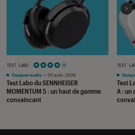
TEST LABO
TEST LA
Noté 4 étoiles sur 5
Casques audio
•
05 août. 2026
Casqu
Test Labo du SENNHEISER
Test 
MOMENTUM 5 : un haut de gamme
A : un
convaincant
conva