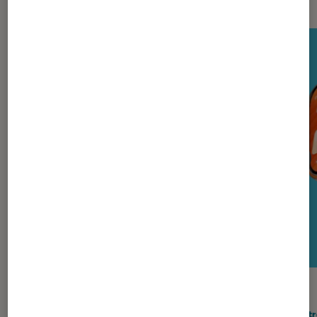
TEST LABO
TEST
Noté 4 étoiles sur 5
Casques audio
•
05 août. 2026
Montre