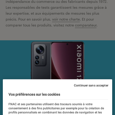
indépendance du commerce ou des fabricants depuis 1972.
Les responsables de tests garantissent les mesures grâce à
leur expertise, et aux équipements de mesures les plus
précis. Pour en savoir plus,
voir notre charte
. Et pour
comparer tous les produits, visitez notre
comparateur
.
Continuer sans accepter
Vos préférences sur les cookies
FNAC et ses partenaires utilisent des traceurs soumis à votre
consentement à des fins publicitaires par exemple pour la création de
profils personnalisés en combinant les données de navigation et les