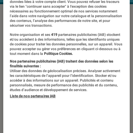
données liées à votre compte client. Vous pouvez refuser les traceurs
via le lien "continuer sans accepter" à l’exception des cookies
nécessaires au fonctionnement optimal de nos services notamment
©Xiaomi
l’aide dans votre navigation sur notre catalogue et la personnalisation
des contenus, l’analyse des performances de notre site, et pour
sécuriser vos transactions.
Xiaomi n’en finit pas de monter avec
Notre organisation et ses
419
partenaires publicitaires (IAB) stockent
et/ou accèdent à des informations, telles que les identifiants uniques
un catalogue immense, mais dont le
de cookies pour traiter les données personnelles, sur un appareil. Vous
pouvez accepter ou gérer vos préférences en cliquant ci-dessous ou à
cœur bat encore pour l’essentiel au
tout moment dans la
Politique Cookies.
rythme des smartphones. La marque
Nos partenaires publicitaires (IAB) traitent des données selon les
finalités suivantes :
asiatique lance en France, quelques
Utiliser des données de géolocalisation précises. Analyser activement
les caractéristiques de l’appareil pour l’identification. Stocker et/ou
mois après sa présentation officielle
accéder à des informations sur un appareil. Publicités et contenu
personnalisés, mesure de performance des publicités et du contenu,
en Chine, son nouveau porte-étendard
études d’audience et développement de services.
: le Xiaomi 12 Pro, qui est aussi
Liste de nos partenaires IAB
accompagné d’une version «
standard », mais c’est une autre
histoire.