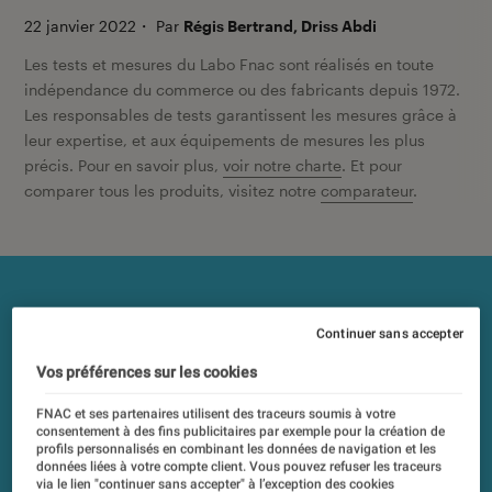
22 janvier 2022
・
Par
Régis Bertrand, Driss Abdi
Les tests et mesures du Labo Fnac sont réalisés en toute
indépendance du commerce ou des fabricants depuis 1972.
Les responsables de tests garantissent les mesures grâce à
leur expertise, et aux équipements de mesures les plus
précis. Pour en savoir plus,
voir notre charte
. Et pour
comparer tous les produits, visitez notre
comparateur
.
Continuer sans accepter
Vos préférences sur les cookies
FNAC et ses partenaires utilisent des traceurs soumis à votre
consentement à des fins publicitaires par exemple pour la création de
profils personnalisés en combinant les données de navigation et les
données liées à votre compte client. Vous pouvez refuser les traceurs
via le lien "continuer sans accepter" à l’exception des cookies