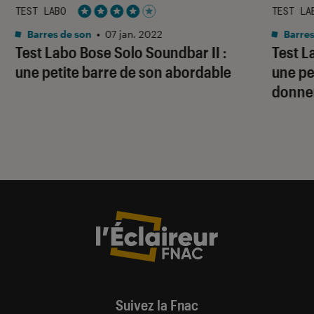
TEST LABO
TEST LA
Noté 4 étoiles sur 5
Barres de son
•
07 jan. 2022
Barres
Test Labo Bose Solo Soundbar II :
Test L
une petite barre de son abordable
une pe
donner
Suivez la Fnac