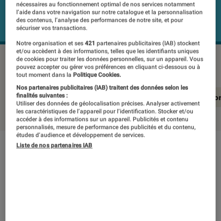
nécessaires au fonctionnement optimal de nos services notamment
l’aide dans votre navigation sur notre catalogue et la personnalisation
des contenus, l’analyse des performances de notre site, et pour
sécuriser vos transactions.
Notre organisation et ses
421
partenaires publicitaires (IAB) stockent
et/ou accèdent à des informations, telles que les identifiants uniques
SAMSUNG HW-Q950A
©Labo Fnac
de cookies pour traiter les données personnelles, sur un appareil. Vous
pouvez accepter ou gérer vos préférences en cliquant ci-dessous ou à
tout moment dans la
Politique Cookies.
Nos partenaires publicitaires (IAB) traitent des données selon les
En résumé
Notre test détaillé
Conclusio
finalités suivantes :
Utiliser des données de géolocalisation précises. Analyser activement
les caractéristiques de l’appareil pour l’identification. Stocker et/ou
accéder à des informations sur un appareil. Publicités et contenu
personnalisés, mesure de performance des publicités et du contenu,
études d’audience et développement de services.
Liste de nos partenaires IAB
En résumé
NOTE LABOFNAC
Noté 5 étoiles sur 5
Après l’excellente Samsung HW-Q900T, le