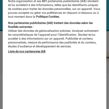
Notre organisation et ses
421
partenaires publicitaires (IAB) stockent
et/ou accèdent à des informations, telles que les identifiants uniques
de cookies pour traiter les données personnelles, sur un appareil. Vous
pouvez accepter ou gérer vos préférences en cliquant ci-dessous ou à
tout moment dans la
Politique Cookies.
Nos partenaires publicitaires (IAB) traitent des données selon les
finalités suivantes :
Utiliser des données de géolocalisation précises. Analyser activement
les caractéristiques de l’appareil pour l’identification. Stocker et/ou
LENOVO IdeaPad Slim 3 Gen10
©Labo Fnac
accéder à des informations sur un appareil. Publicités et contenu
personnalisés, mesure de performance des publicités et du contenu,
études d’audience et développement de services.
Liste de nos partenaires IAB
En résumé
Notre test détaillé
Conclusio
En résumé
NOTE LABOFNAC
Noté 3 étoiles sur 5