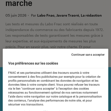
marche
05 juin 2026
・
Par
Labo Fnac, Javare Traoré, La rédaction
Les tests et mesures du Labo Fnac sont réalisés en toute
indépendance du commerce ou des fabricants depuis 1972.
Les responsables de tests garantissent les mesures grâce à
leur expertise, et aux équipements de mesures les plus
précis. Pour en savoir plus,
voir notre charte
. Et pour
comparer tous les produits, visitez notre
comparateur
.
Continuer sans accepter
Vos préférences sur les cookies
FNAC et ses partenaires utilisent des traceurs soumis à votre
consentement à des fins publicitaires par exemple pour la création de
profils personnalisés en combinant les données de navigation et les
données liées à votre compte client. Vous pouvez refuser les traceurs
via le lien "continuer sans accepter" à l’exception des cookies
nécessaires au fonctionnement optimal de nos services notamment
l’aide dans votre navigation sur notre catalogue et la personnalisation
des contenus, l’analyse des performances de notre site, et pour
sécuriser vos transactions.