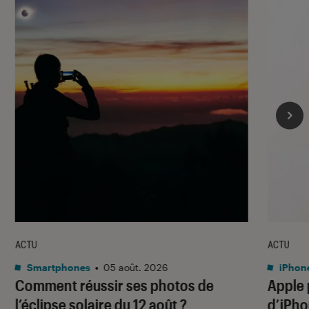
ACTU
ACTU
Smartphones
•
05 août. 2026
iPhon
Comment réussir ses photos de
Apple p
l’éclipse solaire du 12 août ?
d’iPho