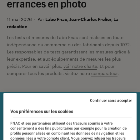
errances en photo
11 mai 2026
・
Par
Labo Fnac, Jean-Charles Frelier, La
rédaction
Les tests et mesures du Labo Fnac sont réalisés en toute
indépendance du commerce ou des fabricants depuis 1972.
Les responsables de tests garantissent les mesures grâce à
leur expertise, et aux équipements de mesures les plus
précis. Pour en savoir plus,
voir notre charte
. Et pour
comparer tous les produits, visitez notre
comparateur
.
Continuer sans accepter
Vos préférences sur les cookies
FNAC et ses partenaires utilisent des traceurs soumis à votre
consentement à des fins publicitaires par exemple pour la création de
profils personnalisés en combinant les données de navigation et les
données liées à votre compte client. Vous pouvez refuser les traceurs