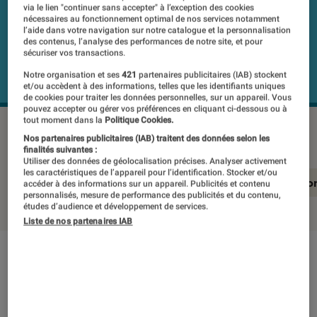
via le lien "continuer sans accepter" à l’exception des cookies
nécessaires au fonctionnement optimal de nos services notamment
l’aide dans votre navigation sur notre catalogue et la personnalisation
des contenus, l’analyse des performances de notre site, et pour
sécuriser vos transactions.
Notre organisation et ses
421
partenaires publicitaires (IAB) stockent
et/ou accèdent à des informations, telles que les identifiants uniques
de cookies pour traiter les données personnelles, sur un appareil. Vous
pouvez accepter ou gérer vos préférences en cliquant ci-dessous ou à
tout moment dans la
Politique Cookies.
XIAOMI 17
©Labo Fnac
Nos partenaires publicitaires (IAB) traitent des données selon les
finalités suivantes :
Utiliser des données de géolocalisation précises. Analyser activement
les caractéristiques de l’appareil pour l’identification. Stocker et/ou
En résumé
Notre test détaillé
Conclusio
accéder à des informations sur un appareil. Publicités et contenu
personnalisés, mesure de performance des publicités et du contenu,
études d’audience et développement de services.
Liste de nos partenaires IAB
En résumé
NOTE LABOFNAC
Noté 5 étoiles sur 5