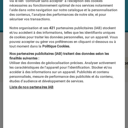
via le lien "continuer sans accepter" à l’exception des cookies
nécessaires au fonctionnement optimal de nos services notamment
l’aide dans votre navigation sur notre catalogue et la personnalisation
des contenus, l’analyse des performances de notre site, et pour
sécuriser vos transactions.
Notre organisation et ses
421
partenaires publicitaires (IAB) stockent
et/ou accèdent à des informations, telles que les identifiants uniques
de cookies pour traiter les données personnelles, sur un appareil. Vous
CROSSCALL Core-M5
©Labo Fnac
pouvez accepter ou gérer vos préférences en cliquant ci-dessous ou à
tout moment dans la
Politique Cookies.
Nos partenaires publicitaires (IAB) traitent des données selon les
finalités suivantes :
En résumé
Notre test détaillé
Conclusio
Utiliser des données de géolocalisation précises. Analyser activement
les caractéristiques de l’appareil pour l’identification. Stocker et/ou
accéder à des informations sur un appareil. Publicités et contenu
personnalisés, mesure de performance des publicités et du contenu,
études d’audience et développement de services.
Liste de nos partenaires IAB
En résumé
NOTE LABOFNAC
Noté 3 étoiles sur 5