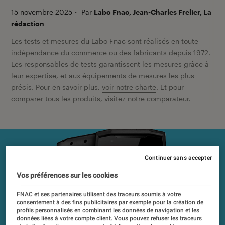
15 novembre 2025
・
Par
Labo Fnac, Jean-Charles Frelier, La
rédaction
Les tests et mesures du Labo Fnac sont réalisés en toute
indépendance du commerce ou des fabricants depuis 1972.
Les responsables de tests garantissent les mesures grâce à
leur expertise, et aux équipements de mesures les plus
précis. Pour en savoir plus,
voir notre charte
. Et pour
comparer tous les produits, visitez notre
comparateur
.
Continuer sans accepter
Vos préférences sur les cookies
FNAC et ses partenaires utilisent des traceurs soumis à votre
consentement à des fins publicitaires par exemple pour la création de
profils personnalisés en combinant les données de navigation et les
données liées à votre compte client. Vous pouvez refuser les traceurs