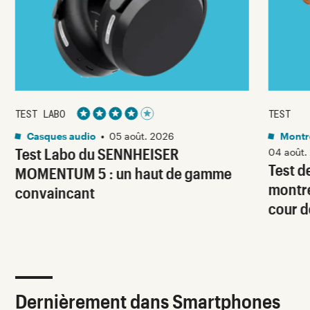
TEST LABO
TEST
Noté 4 étoiles sur 5
Casques audio
•
05 août. 2026
Montre
Test Labo du SENNHEISER
04 août.
Test d
MOMENTUM 5 : un haut de gamme
montre
convaincant
cour d
Dernièrement dans Smartphones