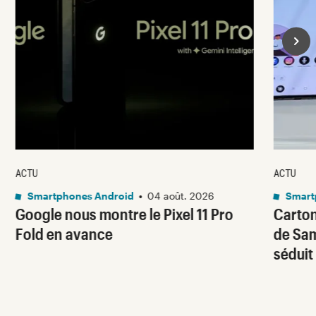
ACTU
ACTU
Smartphones Android
•
04 août. 2026
Smart
Google nous montre le Pixel 11 Pro
Carton
Fold en avance
de Sam
séduit