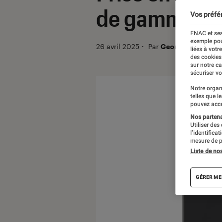
de gamme ra
Vos préfé
FNAC et ses
exemple pou
26 avril 2025
・
Par
Georges Prat
liées à votr
des cookies
sur notre c
sécuriser vo
Notre organ
telles que l
pouvez acce
Nos partenai
Utiliser des
l’identifica
mesure de p
Liste de no
GÉRER ME