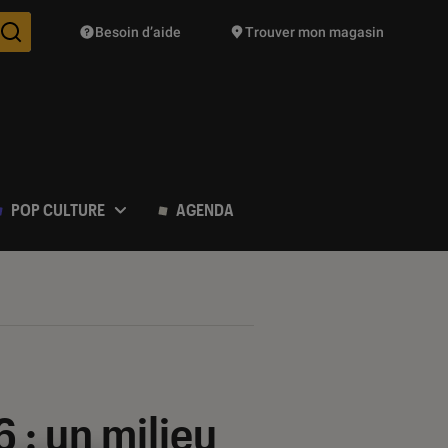
Besoin d’aide
Trouver mon magasin
Des suggestions de produits vont vous être proposées pendant vo
POP CULTURE
AGENDA
 : un milieu