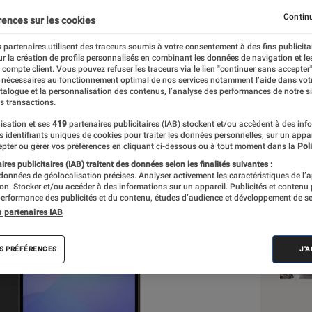
ssurant
Continu
rences sur les cookies
 partenaires utilisent des traceurs soumis à votre consentement à des fins publicita
r la création de profils personnalisés en combinant les données de navigation et l
e compte client. Vous pouvez refuser les traceurs via le lien "continuer sans accepter"
 nécessaires au fonctionnement optimal de nos services notamment l’aide dans vot
atalogue et la personnalisation des contenus, l’analyse des performances de notre si
s transactions.
isation et ses
419
partenaires publicitaires (IAB) stockent et/ou accèdent à des inf
Nos
es identifiants uniques de cookies pour traiter les données personnelles, sur un appa
pter ou gérer vos préférences en cliquant ci-dessous ou à tout moment dans la
Poli
Sma
res publicitaires (IAB) traitent des données selon les finalités suivantes :
 données de géolocalisation précises. Analyser activement les caractéristiques de l’
VOIR T
tion. Stocker et/ou accéder à des informations sur un appareil. Publicités et contenu
erformance des publicités et du contenu, études d’audience et développement de se
s partenaires IAB
S PRÉFÉRENCES
J'