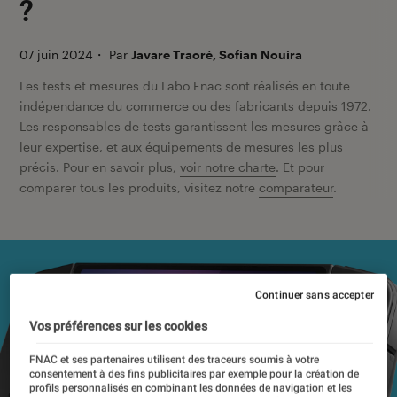
?
07 juin 2024
・
Par
Javare Traoré, Sofian Nouira
Les tests et mesures du Labo Fnac sont réalisés en toute
indépendance du commerce ou des fabricants depuis 1972.
Les responsables de tests garantissent les mesures grâce à
leur expertise, et aux équipements de mesures les plus
précis. Pour en savoir plus,
voir notre charte
. Et pour
comparer tous les produits, visitez notre
comparateur
.
Continuer sans accepter
Vos préférences sur les cookies
FNAC et ses partenaires utilisent des traceurs soumis à votre
consentement à des fins publicitaires par exemple pour la création de
profils personnalisés en combinant les données de navigation et les