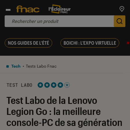
Trouv
De
NOS GUIDES DE L'ÉTÉ
BOICHI : L'EXPO VIRTUELLE
Tech
Tests Labo Fnac
TEST LABO
Noté 4 étoiles sur 5
Test Labo de la Lenovo
Legion Go : la meilleure
console-PC de sa génération