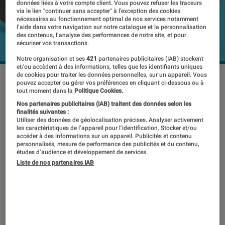
données liées à votre compte client. Vous pouvez refuser les traceurs
via le lien "continuer sans accepter" à l’exception des cookies
nécessaires au fonctionnement optimal de nos services notamment
l’aide dans votre navigation sur notre catalogue et la personnalisation
des contenus, l’analyse des performances de notre site, et pour
sécuriser vos transactions.
Notre organisation et ses
421
partenaires publicitaires (IAB) stockent
et/ou accèdent à des informations, telles que les identifiants uniques
de cookies pour traiter les données personnelles, sur un appareil. Vous
©Lenovo
pouvez accepter ou gérer vos préférences en cliquant ci-dessous ou à
tout moment dans la
Politique Cookies.
Nos partenaires publicitaires (IAB) traitent des données selon les
finalités suivantes :
Pour ses premiers pas sur le marché
Utiliser des données de géolocalisation précises. Analyser activement
des consoles-PC, Lenovo a choisi de
les caractéristiques de l’appareil pour l’identification. Stocker et/ou
accéder à des informations sur un appareil. Publicités et contenu
ne pas faire comme ses concurrents.
personnalisés, mesure de performance des publicités et du contenu,
études d’audience et développement de services.
Avec la Legion Go, le constructeur
Liste de nos partenaires IAB
mise en effet sur une machine un peu
plus encombrante, mais qui porte en
elle la promesse d’un meilleur confort.
Tient-elle toutes ses promesses ?