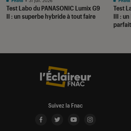
Photo
•
31 juil. 2026
Photo
Test Labo du PANASONIC Lumix G9
Test 
II : un superbe hybride à tout faire
III : 
parfai
Suivez la Fnac