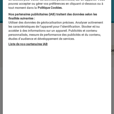
pouvez accepter ou gérer vos préférences en cliquant ci-dessous ou à
tout moment dans la
Politique Cookies.
Nos partenaires publicitaires (IAB) traitent des données selon les
finalités suivantes :
Utiliser des données de géolocalisation précises. Analyser activement
les caractéristiques de l’appareil pour l’identification. Stocker et/ou
CANON EOSRP
©Labo Fnac
accéder à des informations sur un appareil. Publicités et contenu
personnalisés, mesure de performance des publicités et du contenu,
études d’audience et développement de services.
Liste de nos partenaires IAB
En résumé
Notre test détaillé
Conclusio
En résumé
NOTE LABOFNAC
Noté 5 étoiles sur 5
Proposé à prix doux, ce kit composé d’un