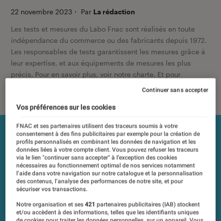
22 novembre 2023
・
Par
La rédaction
Les tests et mesures du Labo Fnac sont réalisés en toute
indépendance du commerce ou des fabricants depuis 1972.
Les responsables de tests garantissent les mesures grâce à
leur expertise, et aux équipements de mesures les plus
précis. Pour en savoir plus,
voir notre charte
. Et pour
comparer tous les produits, visitez notre
comparateur
.
Continuer sans accepter
Vos préférences sur les cookies
FNAC et ses partenaires utilisent des traceurs soumis à votre
consentement à des fins publicitaires par exemple pour la création de
profils personnalisés en combinant les données de navigation et les
données liées à votre compte client. Vous pouvez refuser les traceurs
via le lien "continuer sans accepter" à l’exception des cookies
nécessaires au fonctionnement optimal de nos services notamment
l’aide dans votre navigation sur notre catalogue et la personnalisation
des contenus, l’analyse des performances de notre site, et pour
sécuriser vos transactions.
Notre organisation et ses
421
partenaires publicitaires (IAB) stockent
et/ou accèdent à des informations, telles que les identifiants uniques
de cookies pour traiter les données personnelles, sur un appareil. Vous