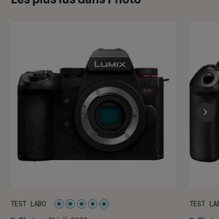
TEST LABO
TEST LA
Noté 5 étoiles sur 5