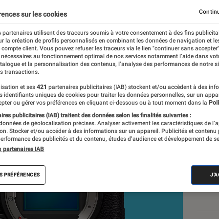
Continu
rences sur les cookies
 partenaires utilisent des traceurs soumis à votre consentement à des fins publicita
r la création de profils personnalisés en combinant les données de navigation et l
e compte client. Vous pouvez refuser les traceurs via le lien "continuer sans accepter"
 nécessaires au fonctionnement optimal de nos services notamment l’aide dans vot
atalogue et la personnalisation des contenus, l’analyse des performances de notre si
s transactions.
isation et ses
421
partenaires publicitaires (IAB) stockent et/ou accèdent à des inf
Nos
es identifiants uniques de cookies pour traiter les données personnelles, sur un appa
pter ou gérer vos préférences en cliquant ci-dessous ou à tout moment dans la
Poli
VOIR T
res publicitaires (IAB) traitent des données selon les finalités suivantes :
 données de géolocalisation précises. Analyser activement les caractéristiques de l’
tion. Stocker et/ou accéder à des informations sur un appareil. Publicités et contenu
erformance des publicités et du contenu, études d’audience et développement de se
s partenaires IAB
S PRÉFÉRENCES
J'