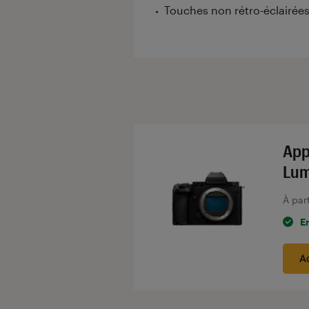
Touches non rétro-éclairées
Introduction
App
Lum
À par
E
A