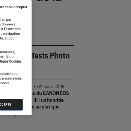
er sans accepter
ires par
es données
 à l’exception
re navigation
te, et pour
ormations,
 derniers Tests Photo
reil. Vous
tique Cookies.
OUT
appareil pour
 personnalisés,
rvices.
Photo
•
02 août. 2026
Test Labo du CANON EOS
R6 Mark III : un hybride
ACCEPTE
conjugué au plus que
parfait