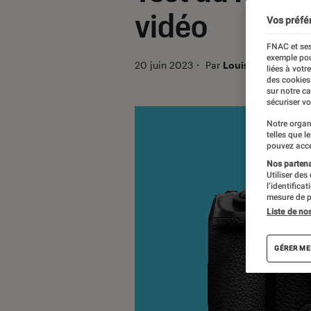
vidéo
Vos préfé
FNAC et ses
exemple pou
20 juin 2023
・
Par
Louis Cayatte
liées à votr
des cookies
sur notre c
sécuriser vo
Notre organ
telles que l
pouvez acce
Nos partenai
Utiliser des
l’identifica
mesure de p
Liste de no
GÉRER ME