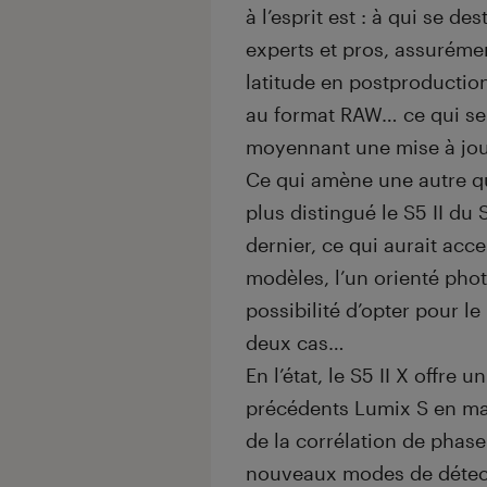
à l’esprit est : à qui se de
experts et pros, assurém
latitude en postproduction
au format RAW… ce qui ser
moyennant une mise à jou
Ce qui amène une autre qu
plus distingué le S5 II du 
dernier, ce qui aurait acc
modèles, l’un orienté photo
possibilité d’opter pour le 
deux cas…
En l’état, le S5 II X offr
précédents Lumix S en mat
de la corrélation de pha
nouveaux modes de détecti