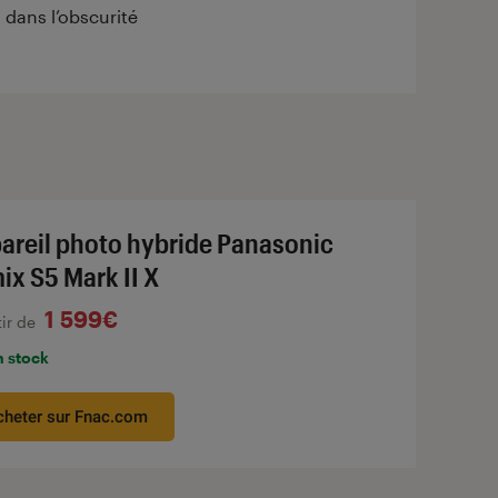
 dans l’obscurité
areil photo hybride Panasonic
ix S5 Mark II X
1 599€
tir de
n stock
cheter sur Fnac.com