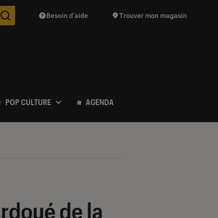
Besoin d’aide
Trouver mon magasin
Des suggestions de produits vont vous être proposées pendant vo
POP CULTURE
AGENDA
urdoué de la