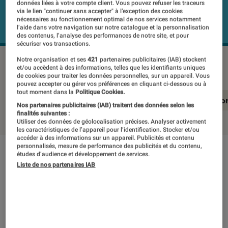
données liées à votre compte client. Vous pouvez refuser les traceurs
via le lien "continuer sans accepter" à l’exception des cookies
nécessaires au fonctionnement optimal de nos services notamment
l’aide dans votre navigation sur notre catalogue et la personnalisation
des contenus, l’analyse des performances de notre site, et pour
sécuriser vos transactions.
MOTOROLA moto g53 5G
©Labo Fnac
Notre organisation et ses
421
partenaires publicitaires (IAB) stockent
et/ou accèdent à des informations, telles que les identifiants uniques
de cookies pour traiter les données personnelles, sur un appareil. Vous
pouvez accepter ou gérer vos préférences en cliquant ci-dessous ou à
tout moment dans la
Politique Cookies.
En résumé
Notre test détaillé
Conclusio
Nos partenaires publicitaires (IAB) traitent des données selon les
finalités suivantes :
Utiliser des données de géolocalisation précises. Analyser activement
les caractéristiques de l’appareil pour l’identification. Stocker et/ou
accéder à des informations sur un appareil. Publicités et contenu
personnalisés, mesure de performance des publicités et du contenu,
études d’audience et développement de services.
En résumé
Liste de nos partenaires IAB
NOTE LABOFNAC
Noté 2 étoiles sur 5
Bien que modeste dans sa configuration