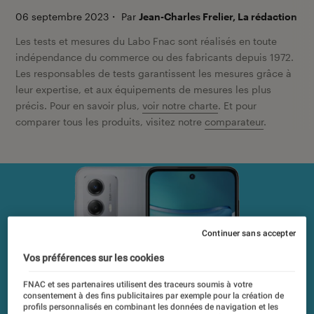
06 septembre 2023
・
Par
Jean-Charles Frelier, La rédaction
Les tests et mesures du Labo Fnac sont réalisés en toute
indépendance du commerce ou des fabricants depuis 1972.
Les responsables de tests garantissent les mesures grâce à
leur expertise, et aux équipements de mesures les plus
précis. Pour en savoir plus,
voir notre charte
. Et pour
comparer tous les produits, visitez notre
comparateur
.
Continuer sans accepter
Vos préférences sur les cookies
FNAC et ses partenaires utilisent des traceurs soumis à votre
consentement à des fins publicitaires par exemple pour la création de
profils personnalisés en combinant les données de navigation et les